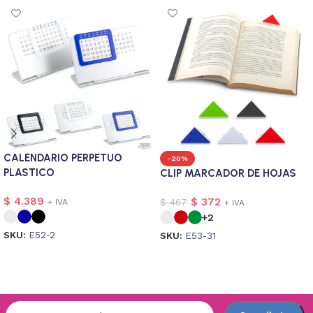
CALENDARIO PERPETUO
-20%
PLASTICO
CLIP MARCADOR DE HOJAS
$
4.389
$
372
$
467
+ IVA
+ IVA
+2
SKU:
E52-2
SKU:
E53-31
Seleccionar opciones
Seleccionar opciones