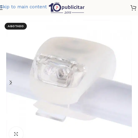
Skip to main content
Home
»
Tienda
»
LUZ FROOME
AGOTADO
Clic para ampliar