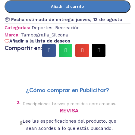
Añadir al carrito
📦 Fecha estimada de entrega:
jueves, 13 de agosto
Categorías:
Deportes
,
Recreación
Marca:
Tampografia_Silicona
Añadir a la lista de deseos
Compartir en:
¿Cómo comprar en Publicitar?
2.
3.
Descripciones breves y medidas aproximadas.
REVISA
oducto
Lee las especificaciones del producto, que
Se
sean acordes a lo que estás buscando.
que