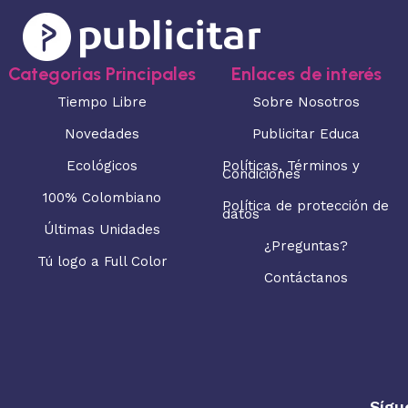
Categorias Principales
Enlaces de interés
Tiempo Libre
Sobre Nosotros
Novedades
Publicitar Educa
Ecológicos
Políticas, Términos y
Condiciones
100% Colombiano
Política de protección de
datos
Últimas Unidades
¿Preguntas?
Tú logo a Full Color
Contáctanos
Sígu