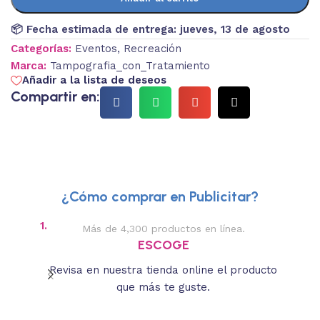
📦 Fecha estimada de entrega:
jueves, 13 de agosto
Categorías:
Eventos
,
Recreación
Marca:
Tampografia_con_Tratamiento
Añadir a la lista de deseos
Compartir en:
¿Cómo comprar en Publicitar?
1.
2.
Más de 4,300 productos en línea.
Des
ESCOGE
Revisa en nuestra tienda online el producto
Lee
que más te guste.
s