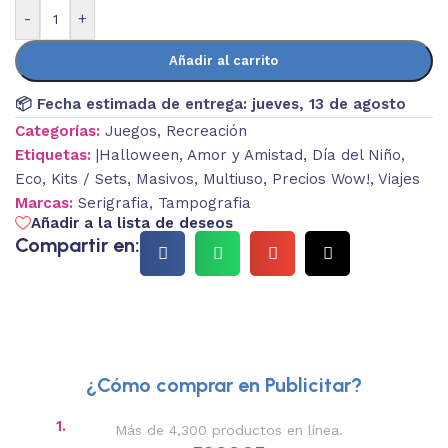
-
+
Añadir al carrito
📦 Fecha estimada de entrega:
jueves, 13 de agosto
Categorías:
Juegos
,
Recreación
Etiquetas:
|Halloween
,
Amor y Amistad
,
Día del Niño
,
Eco
,
Kits / Sets
,
Masivos
,
Multiuso
,
Precios Wow!
,
Viajes
Marcas:
Serigrafia
,
Tampografia
Añadir a la lista de deseos
Compartir en:
¿Cómo comprar en Publicitar?
1.
2.
Más de 4,300 productos en línea.
Des