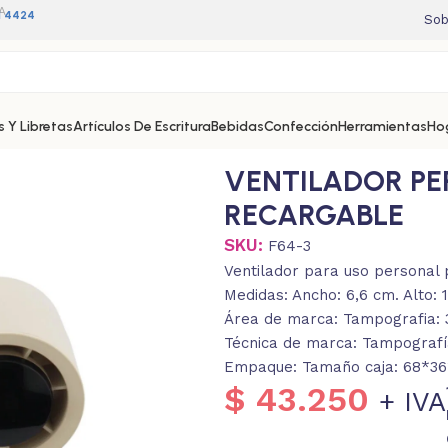
A
11 4424
Sob
 Y Libretas
Artículos De Escritura
Bebidas
Confección
Herramientas
Ho
VENTILADOR P
RECARGABLE
SKU:
F64-3
Ventilador para uso personal 
Medidas: Ancho: 6,6 cm. Alto: 
Área de marca: Tampografia:
Técnica de marca: Tampografí
Empaque: Tamaño caja: 68*36*
$
43.250
+ IVA