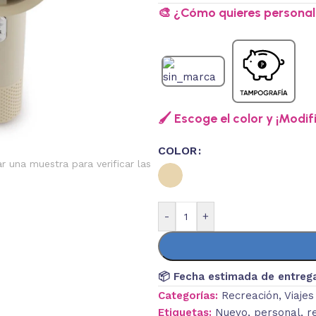
🎨 ¿Cómo quieres personali
🖌️ Escoge el color y ¡Modif
COLOR
ar una muestra para verificar las
-
+
📦 Fecha estimada de entreg
Categorías:
Recreación
,
Viajes
Etiquetas:
Nuevo
,
personal
,
r