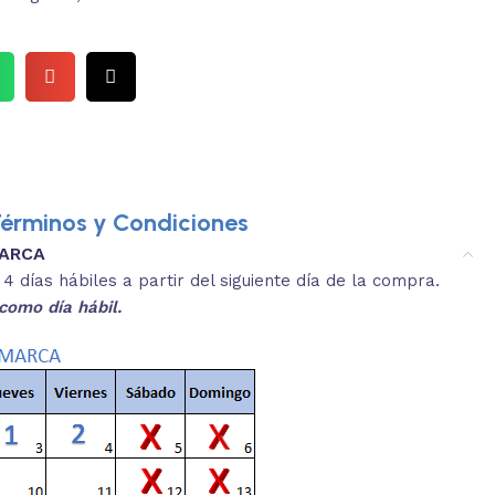
érminos y Condiciones
MARCA
3.
es y medidas aproximadas.
 días hábiles a partir del siguiente día de la compra.
REVISA
como día hábil.
 producto, que sean acordes a lo que
Selecciona el co
s buscando.