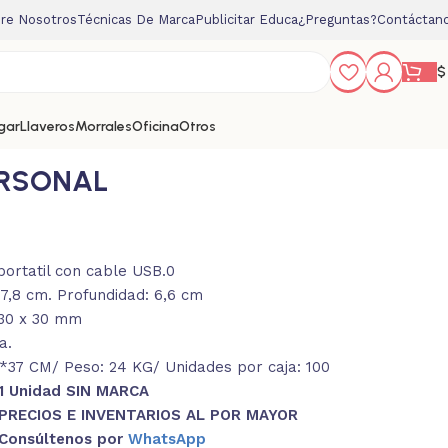
re Nosotros
Técnicas De Marca
Publicitar Educa
¿Preguntas?
Contáctan
$
gar
Llaveros
Morrales
Oficina
Otros
ERSONAL
portatil con cable USB.0
17,8 cm. Profundidad: 6,6 cm
 30 x 30 mm
a.
37 CM/ Peso: 24 KG/ Unidades por caja: 100
1 Unidad SIN MARCA
PRECIOS E INVENTARIOS AL POR MAYOR
Consúltenos por
WhatsApp