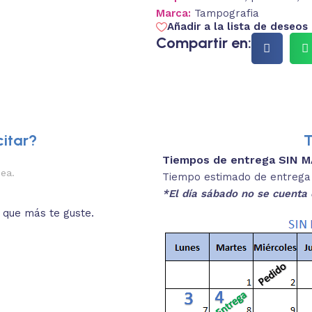
Marca:
Tampografia
Añadir a la lista de deseos
Compartir en:
itar?
T
Tiempos de entrega SIN 
2.
nea.
Descripciones brev
Tiempo estimado de entrega 4
*El día sábado no se cuenta 
o que más te guste.
Lee las especificaciones del
está