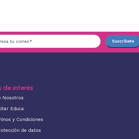
 de interés
e Nosotros
citar Educa
minos y Condiciones
rotección de datos