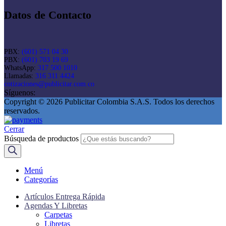
Datos de Contacto
PBX:
(601) 571 04 30
PBX:
(601) 703 19 69
WhatsApp:
317 500 1010
Llamadas:
316 311 4424
cotizaciones@publicitar.com.co
Síguenos:
Copyright © 2026 Publicitar Colombia S.A.S. Todos los derechos
reservados.
Cerrar
Búsqueda de productos
Menú
Categorías
Artículos Entrega Rápida
Agendas Y Libretas
Carpetas
Libretas