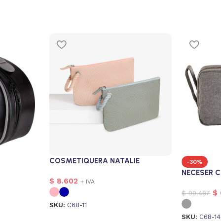
COSMETIQUERA NATALIE
-30%
NECESER C
$
8.602
+ IVA
$
$
99.487
SKU:
C68-11
SKU:
C68-14