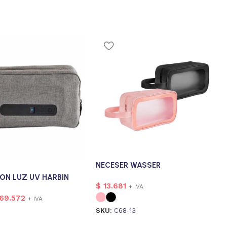
NECESER WASSER
ON LUZ UV HARBIN
$
13.681
+ IVA
69.572
+ IVA
SKU:
C68-13