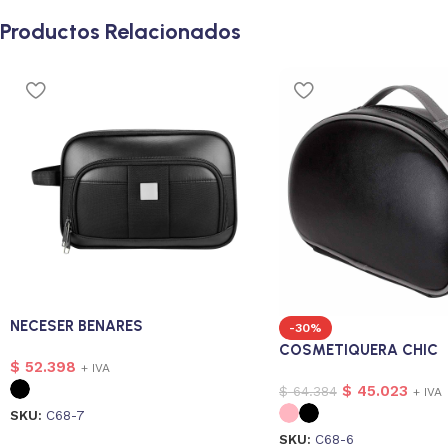
Productos Relacionados
NECESER BENARES
-30%
COSMETIQUERA CHIC
$
52.398
+ IVA
$
45.023
$
64.384
+ IVA
SKU:
C68-7
SKU:
C68-6