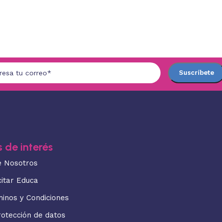
 de interés
e Nosotros
citar Educa
minos y Condiciones
rotección de datos