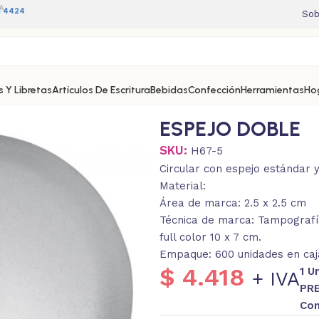
A
11 4424
Sob
 Y Libretas
Artículos De Escritura
Bebidas
Confección
Herramientas
Ho
ESPEJO DOBLE
SKU:
H67-5
Circular con espejo estándar 
Material:
Área de marca: 2.5 x 2.5 cm
Técnica de marca: Tampografía
full color 10 x 7 cm.
Empaque: 600 unidades en caja
$
4.418
1 U
+ IVA
PRE
Con