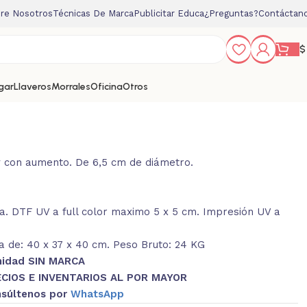
re Nosotros
Técnicas De Marca
Publicitar Educa
¿Preguntas?
Contáctan
$
gar
Llaveros
Morrales
Oficina
Otros
y con aumento. De 6,5 cm de diámetro.
. DTF UV a full color maximo 5 x 5 cm. Impresión UV a
 de: 40 x 37 x 40 cm. Peso Bruto: 24 KG
nidad SIN MARCA
CIOS E INVENTARIOS AL POR MAYOR
súltenos por
WhatsApp