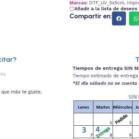
Marcas:
DTF_UV_5x5cm
,
Impr
Añadir a la lista de deseos
Compartir en:
itar?
T
Tiempos de entrega SIN 
2.
nea.
Descripciones brev
Tiempo estimado de entrega 4
*El día sábado no se cuenta 
o que más te guste.
Lee las especificaciones del
está