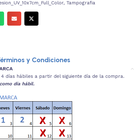
esion_UV_10x7cm_Full_Color
,
Tampografia
érminos y Condiciones
MARCA
3.
es y medidas aproximadas.
 días hábiles a partir del siguiente día de la compra.
REVISA
como día hábil.
 producto, que sean acordes a lo que
Selecciona el co
s buscando.