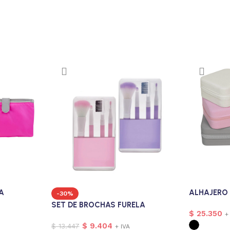
A
ALHAJERO
-30%
SET DE BROCHAS FURELA
$
25.350
+
$
9.404
$
13.447
+ IVA