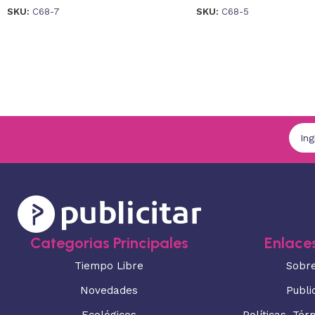
SKU:
C68-7
SKU:
C68-5
Categorias Principales
Enlaces
Tiempo Libre
Sobr
Novedades
Publi
Ecológicos
Políticas, Tér