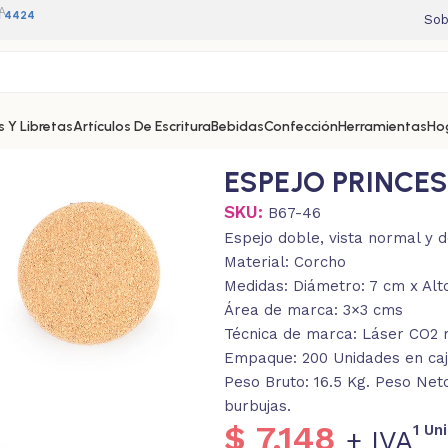
A
11 4424
Sob
 Y Libretas
Artículos De Escritura
Bebidas
Confección
Herramientas
Ho
ESPEJO PRINCE
SKU:
B67-46
Espejo doble, vista normal y 
Material: Corcho
Medidas: Diámetro: 7 cm x Alto
Área de marca: 3×3 cms
Técnica de marca: Láser CO2
Empaque: 200 Unidades en caja
Peso Bruto: 16.5 Kg. Peso Neto
burbujas.
$
7.148
1 Un
+ IVA