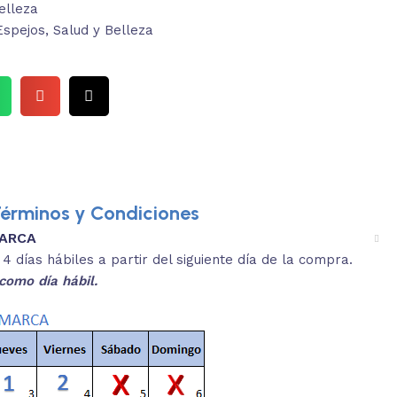
elleza
Espejos
,
Salud y Belleza
érminos y Condiciones
MARCA
3.
es y medidas aproximadas.
 días hábiles a partir del siguiente día de la compra.
REVISA
como día hábil.
 producto, que sean acordes a lo que
Selecciona el co
s buscando.