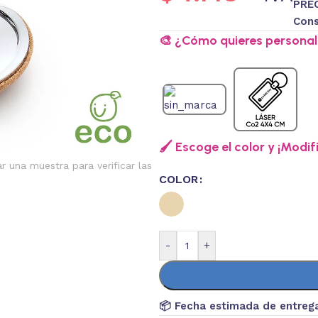
PREC
Cons
🎨 ¿Cómo quieres personali
🖌️ Escoge el color y ¡Modif
ar una muestra para verificar las
COLOR
-
+
📦 Fecha estimada de entreg