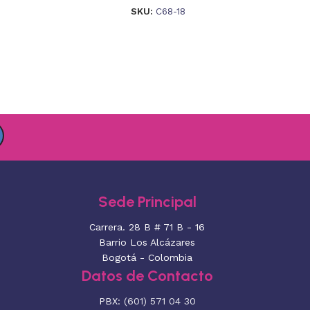
SKU:
C68-18
Sede Principal
Carrera. 28 B # 71 B - 16
Barrio Los Alcázares
Bogotá - Colombia
Datos de Contacto
PBX:
(601) 571 04 30