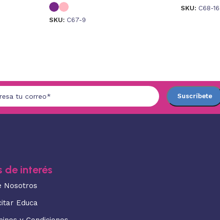
SKU:
C68-16
SKU:
C67-9
 de interés
e Nosotros
citar Educa
minos y Condiciones