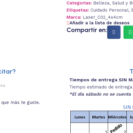
Categorías:
Belleza
,
Salud y B
Etiquetas:
Cuidado Personal
,
Marca:
Laser_C02_4x4cm
Añadir a la lista de deseos
Compartir en:
itar?
T
Tiempos de entrega SIN 
2.
nea.
Descripciones brev
Tiempo estimado de entrega 4
*El día sábado no se cuenta 
o que más te guste.
Lee las especificaciones del
está