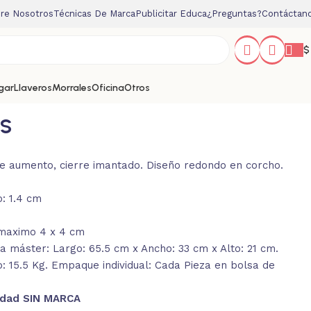
re Nosotros
Técnicas De Marca
Publicitar Educa
¿Preguntas?
Contáctan
$
gar
Llaveros
Morrales
Oficina
Otros
SS
de aumento, cierre imantado. Diseño redondo en corcho.
: 1.4 cm
 maximo 4 x 4 cm
 máster: Largo: 65.5 cm x Ancho: 33 cm x Alto: 21 cm.
: 15.5 Kg. Empaque individual: Cada Pieza en bolsa de
idad SIN MARCA