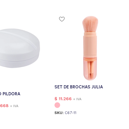
SET DE BROCHAS JULIA
O PILDORA
$
11.266
+ IVA
.668
+ IVA
SKU:
C67-11