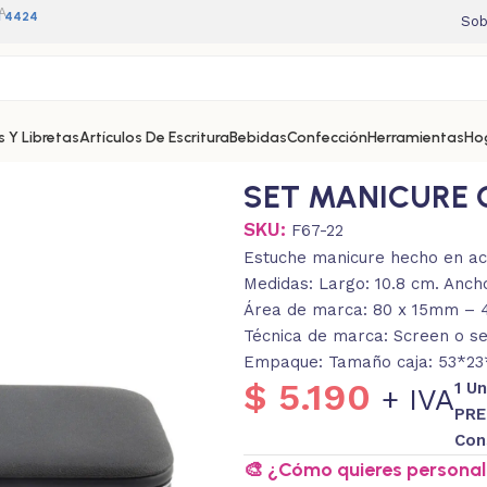
A
11 4424
Sob
 Y Libretas
Artículos De Escritura
Bebidas
Confección
Herramientas
Ho
SET MANICURE 
SKU:
F67-22
Estuche manicure hecho en ace
Medidas: Largo: 10.8 cm. Anch
Área de marca: 80 x 15mm –
Técnica de marca: Screen o ser
Empaque: Tamaño caja: 53*23*
$
5.190
1 U
+ IVA
PRE
Con
🎨 ¿Cómo quieres personali