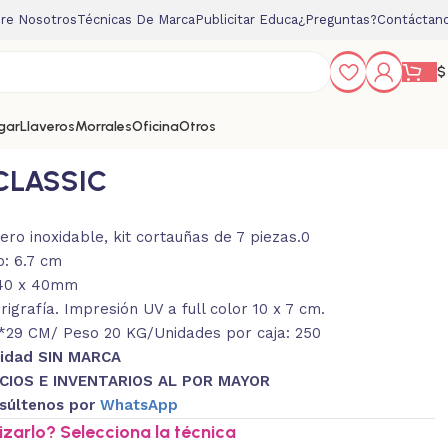
re Nosotros
Técnicas De Marca
Publicitar Educa
¿Preguntas?
Contáctan
$
gar
Llaveros
Morrales
Oficina
Otros
CLASSIC
ro inoxidable, kit cortauñas de 7 piezas.0
o: 6.7 cm
 40 x 40mm
igrafía. Impresión UV a full color 10 x 7 cm.
29 CM/ Peso 20 KG/Unidades por caja: 250
nidad SIN MARCA
CIOS E INVENTARIOS AL POR MAYOR
súltenos por
WhatsApp
zarlo? Selecciona la técnica