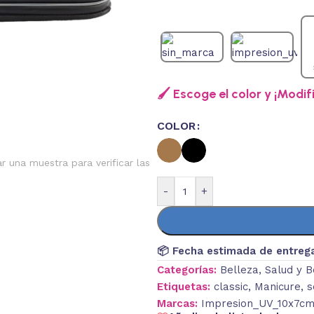
🖌️ Escoge el color y ¡Modif
COLOR
ar una muestra para verificar las
-
+
📦 Fecha estimada de entreg
Categorías:
Belleza
,
Salud y B
Etiquetas:
classic
,
Manicure
,
s
Marcas:
Impresion_UV_10x7cm_