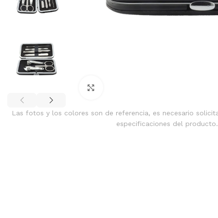
Clic para ampliar
Las fotos y los colores son de referencia, es necesario solicit
especificaciones del producto.