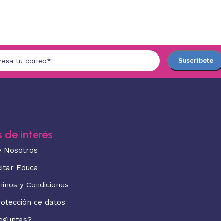
 de interés
e Nosotros
citar Educa
minos y Condiciones
rotección de datos
eguntas?