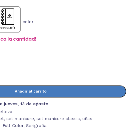
ica la cantidad!
Añadir al carrito
a:
jueves, 13 de agosto
elleza
et
,
set manicure
,
set manicure classic
,
uñas
Full_Color
,
Serigrafia