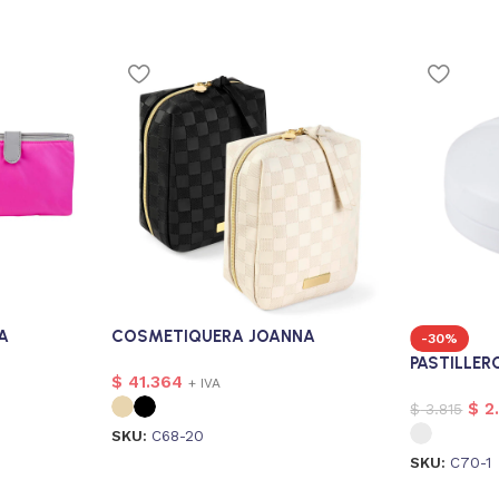
A
COSMETIQUERA JOANNA
-30%
PASTILLER
$
41.364
+ IVA
$
2
$
3.815
SKU:
C68-20
SKU:
C70-1