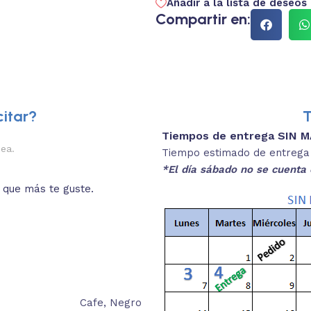
Añadir a la lista de deseos
Compartir en:
itar?
T
Tiempos de entrega SIN 
2.
nea.
Descripciones brev
Tiempo estimado de entrega 4
*El día sábado no se cuenta 
o que más te guste.
Lee las especificaciones del
está
Cafe
,
Negro