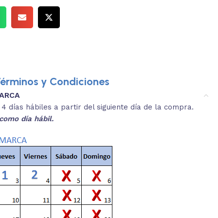
érminos y Condiciones
MARCA
3.
es y medidas aproximadas.
 días hábiles a partir del siguiente día de la compra.
REVISA
como día hábil.
 producto, que sean acordes a lo que
Selecciona el co
s buscando.