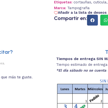
Etiquetas:
cortauñas
,
cuticula
,
Marca:
Tampografia
Añadir a la lista de deseos
Compartir en:
itar?
T
Tiempos de entrega SIN 
2.
nea.
Descripciones brev
Tiempo estimado de entrega 4
*El día sábado no se cuenta 
o que más te guste.
Lee las especificaciones del
está