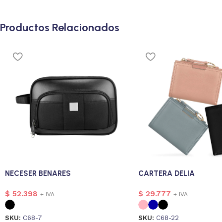
Productos Relacionados
NECESER BENARES
CARTERA DELIA
$
52.398
$
29.777
+ IVA
+ IVA
SKU:
C68-7
SKU:
C68-22