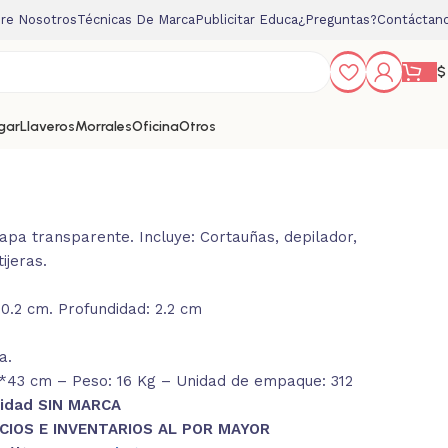
re Nosotros
Técnicas De Marca
Publicitar Educa
¿Preguntas?
Contáctan
$
gar
Llaveros
Morrales
Oficina
Otros
apa transparente. Incluye: Cortauñas, depilador,
ijeras.
10.2 cm. Profundidad: 2.2 cm
a.
43 cm – Peso: 16 Kg – Unidad de empaque: 312
nidad SIN MARCA
CIOS E INVENTARIOS AL POR MAYOR