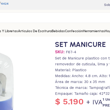
A
11 4424
Sob
 Y Libretas
Artículos De Escritura
Bebidas
Confección
Herramientas
Ho
SET MANICURE
SKU:
F67-4
Set de Manicure plastico con t
removedor de cuticula, lima y t
Material: Plastico
Medidas: Ancho: 4.8 cm. Alto: 
Área de marca: 30 x 35 mm
Técnica de marca: Tampografí
Empaque: Tamaño caja: 42*32*
$
5.190
1 U
+ IVA
PRE