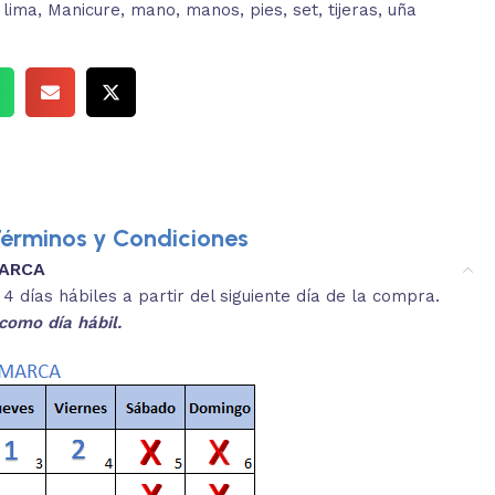
lima
,
Manicure
,
mano
,
manos
,
pies
,
set
,
tijeras
,
uña
érminos y Condiciones
MARCA
3.
es y medidas aproximadas.
 días hábiles a partir del siguiente día de la compra.
REVISA
como día hábil.
 producto, que sean acordes a lo que
Selecciona el co
s buscando.