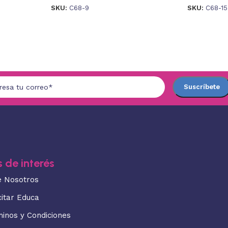
SKU:
C68-9
SKU:
C68-15
 de interés
e Nosotros
citar Educa
minos y Condiciones