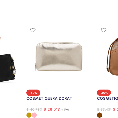
-30%
-30%
COSMETIQUERA DORAT
COSMETIQ
$
28.517
$
2
$
40.780
$
33.431
+ IVA