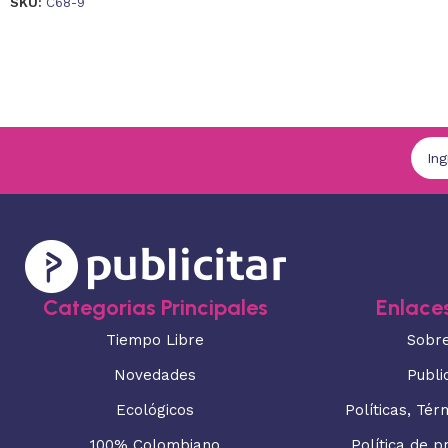
SKU:
C68-9
Categorias Principales
Enlaces
Tiempo Libre
Sobr
Novedades
Publi
Ecológicos
Políticas, Tér
100% Colombiano
Política de p