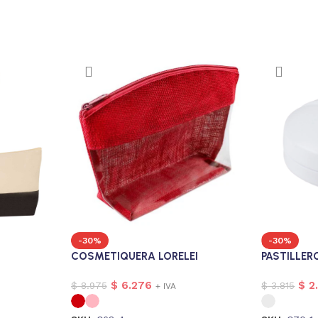
-30%
-30%
COSMETIQUERA LORELEI
PASTILLER
$
6.276
$
2
$
8.975
$
3.815
+ IVA