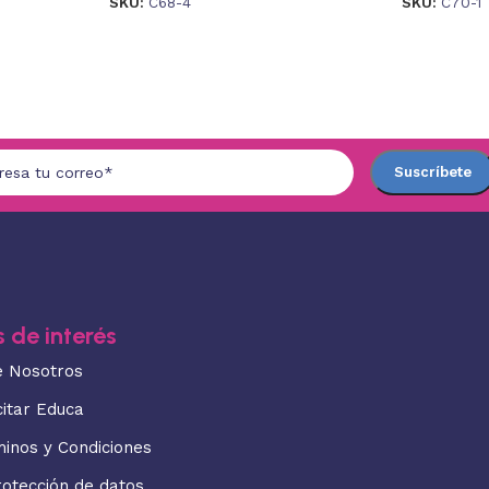
SKU:
C68-4
SKU:
C70-1
 de interés
e Nosotros
citar Educa
minos y Condiciones
rotección de datos