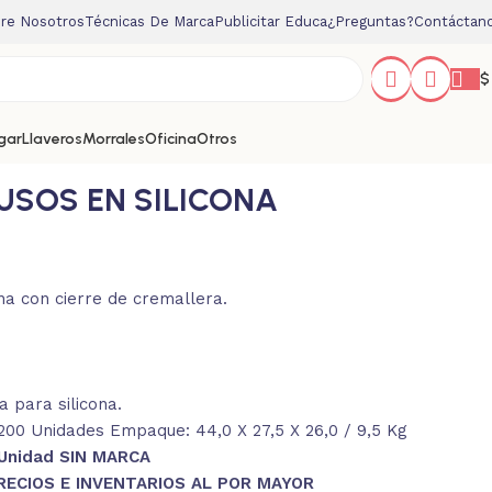
re Nosotros
Técnicas De Marca
Publicitar Educa
¿Preguntas?
Contáctan
$
gar
Llaveros
Morrales
Oficina
Otros
USOS EN SILICONA
na con cierre de cremallera.
 para silicona.
00 Unidades Empaque: 44,0 X 27,5 X 26,0 / 9,5 Kg
 Unidad SIN MARCA
RECIOS E INVENTARIOS AL POR MAYOR