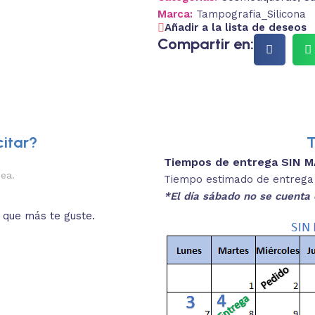
Marca:
Tampografia_Silicona
Añadir a la lista de deseos
Compartir en:
itar?
T
Tiempos de entrega SIN 
2.
nea.
Descripciones brev
Tiempo estimado de entrega 4
*El día sábado no se cuenta 
o que más te guste.
Lee las especificaciones del
está