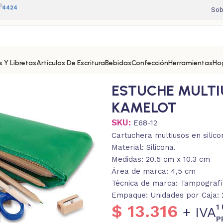
A
11 4424
Sob
 Y Libretas
Artículos De Escritura
Bebidas
Confección
Herramientas
Ho
ELOT
ESTUCHE MULTI
KAMELOT
SKU:
E68-12
Cartuchera multiusos en silico
Material: Silicona.
Medidas: 20.5 cm x 10.3 cm
Área de marca: 4,5 cm
Técnica de marca: Tampografía
Empaque: Unidades por Caja: 2
$
13.316
1
+ IVA
P