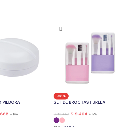
-30%
O PILDORA
SET DE BROCHAS FURELA
.668
$
9.404
$
13.447
+ IVA
+ IVA