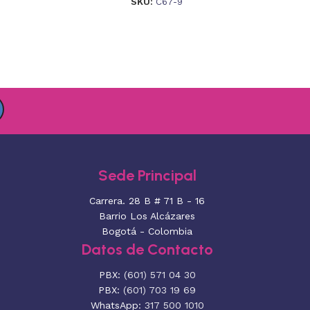
SKU:
C67-9
Sede Principal
Carrera. 28 B # 71 B - 16
Barrio Los Alcázares
Bogotá - Colombia
Datos de Contacto
PBX:
(601) 571 04 30
PBX:
(601) 703 19 69
WhatsApp:
317 500 1010