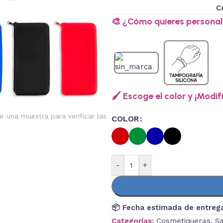
C
🎨 ¿Cómo quieres personali
🖌️ Escoge el color y ¡Modif
ar una muestra para verificar las
COLOR
-
+
📦 Fecha estimada de entreg
Categorías:
Cosmetiqueras
,
Sa