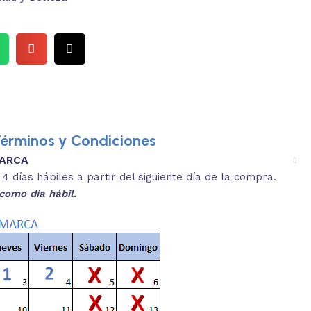
érminos y Condiciones
MARCA
3.
es y medidas aproximadas.
 días hábiles a partir del siguiente día de la compra.
REVISA
como día hábil.
 producto, que sean acordes a lo que
Selecciona el co
s buscando.