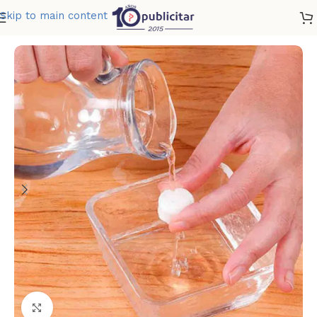
Skip to main content
Home
»
Tienda
»
TOALLA COMPRIMIDA X 10
Clic para ampliar