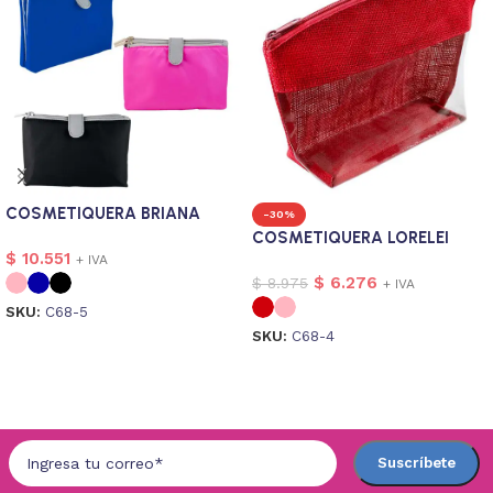
COSMETIQUERA BRIANA
-30%
COSMETIQUERA LORELEI
$
10.551
+ IVA
$
6.276
$
8.975
+ IVA
SKU:
C68-5
SKU:
C68-4
Seleccionar opciones
Seleccionar opciones