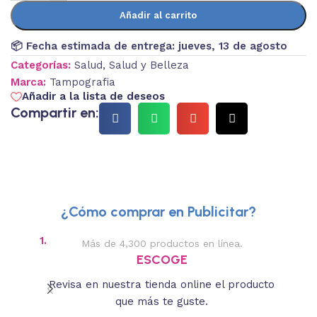
Añadir al carrito
📦 Fecha estimada de entrega:
jueves, 13 de agosto
Categorías:
Salud
,
Salud y Belleza
Marca:
Tampografia
Añadir a la lista de deseos
Compartir en:
¿Cómo comprar en Publicitar?
1.
2.
Más de 4,300 productos en línea.
Des
ESCOGE
Revisa en nuestra tienda online el producto
Lee
que más te guste.
s