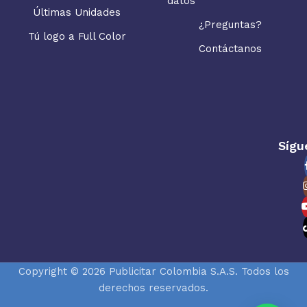
datos
Últimas Unidades
¿Preguntas?
Tú logo a Full Color
Contáctanos
Sígu
Copyright © 2026 Publicitar Colombia S.A.S. Todos los
derechos reservados.