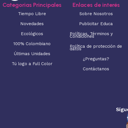
Categorias Principales
Enlaces de interés
Tiempo Libre
Sobre Nosotros
Novedades
Publicitar Educa
Ecológicos
Políticas, Términos y
Condiciones
100% Colombiano
Política de protección de
datos
Últimas Unidades
¿Preguntas?
Tú logo a Full Color
Contáctanos
Sígu