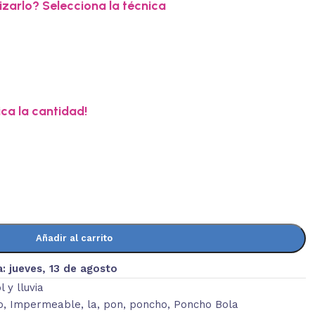
zarlo? Selecciona la técnica
ica la cantidad!
Añadir al carrito
a:
jueves, 13 de agosto
l y lluvia
o
,
Impermeable
,
la
,
pon
,
poncho
,
Poncho Bola