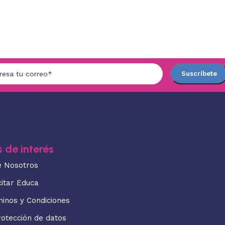
 de interés
e Nosotros
citar Educa
minos y Condiciones
rotección de datos