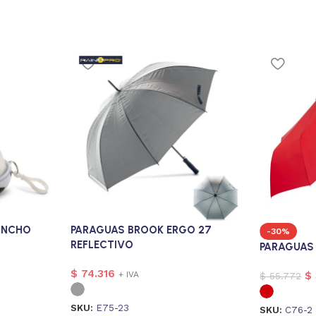
ONCHO
PARAGUAS BROOK ERGO 27
-30%
REFLECTIVO
PARAGUAS
$
74.316
+ IVA
$
$
55.772
SKU:
E75-23
SKU:
C76-2