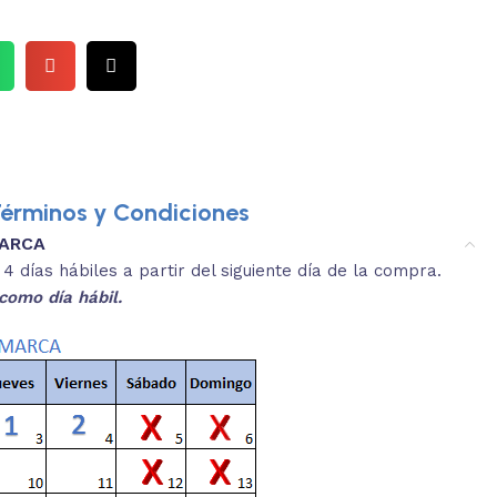
érminos y Condiciones
MARCA
3.
es y medidas aproximadas.
 días hábiles a partir del siguiente día de la compra.
REVISA
como día hábil.
 producto, que sean acordes a lo que
Selecciona el co
s buscando.