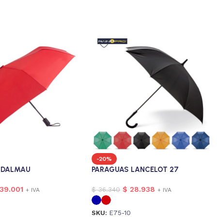
-20%
 DALMAU
PARAGUAS LANCELOT 27
39.001
$
28.938
$
36.340
+ IVA
+ IVA
SKU:
E75-10