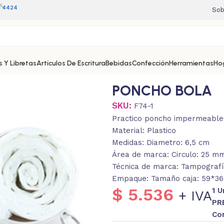
A
11 4424
Sob
 Y Libretas
Artículos De Escritura
Bebidas
Confección
Herramientas
Ho
PONCHO BOLA
SKU:
F74-1
Practico poncho impermeable, f
Material: Plastico
Medidas: Diametro: 6,5 cm
Área de marca: Circulo: 25 m
Técnica de marca: Tampografí
Empaque: Tamaño caja: 59*36*
$
5.536
1 
+ IVA
PR
Co