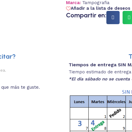
Marca:
Tampografia
Añadir a la lista de deseos
Compartir en:
itar?
T
Tiempos de entrega SIN 
2.
nea.
Descripciones brev
Tiempo estimado de entrega 4
*El día sábado no se cuenta 
o que más te guste.
Lee las especificaciones del
está