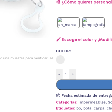
🎨 ¿Cómo quieres personali
🖌️ Escoge el color y ¡Modif
COLOR
ar una muestra para verificar las
-
+
📦 Fecha estimada de entreg
Categorías:
Impermeables
,
So
Etiquetas:
bo
,
bola
,
carpa
,
ch