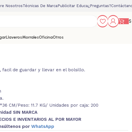
re Nosotros
Técnicas De Marca
Publicitar Educa
¿Preguntas?
Contáctan
$
gar
Llaveros
Morrales
Oficina
Otros
acil de guardar y llevar en el bolsillo.
m
a.
36 CM/Peso: 11.7 KG/ Unidades por caja: 200
Unidad SIN MARCA
ECIOS E INVENTARIOS AL POR MAYOR
nsúltenos por
WhatsApp