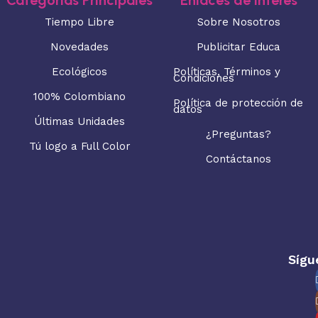
Tiempo Libre
Sobre Nosotros
Novedades
Publicitar Educa
Ecológicos
Políticas, Términos y
Condiciones
100% Colombiano
Política de protección de
datos
Últimas Unidades
¿Preguntas?
Tú logo a Full Color
Contáctanos
Sígu