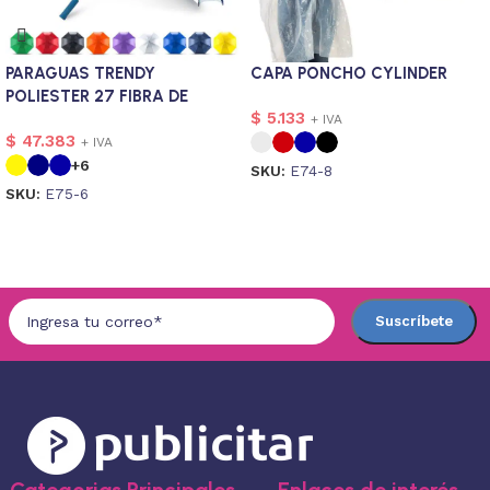
PARAGUAS TRENDY
CAPA PONCHO CYLINDER
POLIESTER 27 FIBRA DE
$
5.133
VIDRIO
+ IVA
$
47.383
+ IVA
+6
SKU:
E74-8
SKU:
E75-6
Seleccionar opciones
Seleccionar opciones
Categorias Principales
Enlaces de interés