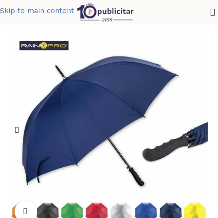
Skip to main content
Home
»
Tienda
»
PARAGUAS BROOK ERGO 27
Clic para ampliar