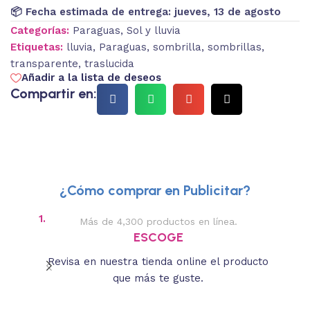
📦 Fecha estimada de entrega:
jueves, 13 de agosto
Categorías:
Paraguas
,
Sol y lluvia
Etiquetas:
lluvia
,
Paraguas
,
sombrilla
,
sombrillas
,
transparente
,
traslucida
Añadir a la lista de deseos
Compartir en:
¿Cómo comprar en Publicitar?
1.
2.
Más de 4,300 productos en línea.
Des
ESCOGE
Revisa en nuestra tienda online el producto
Lee
que más te guste.
s