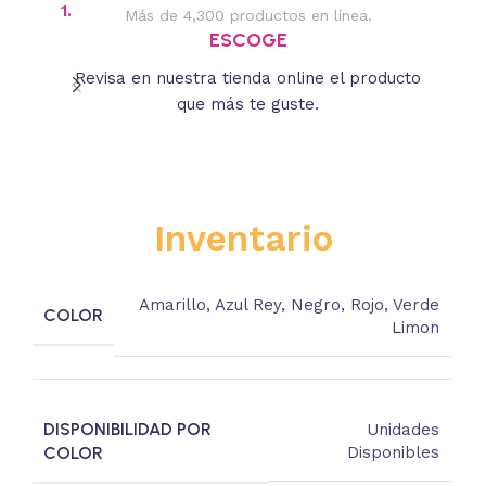
1.
2.
Más de 4,300 productos en línea.
Des
ESCOGE
Revisa en nuestra tienda online el producto
Lee
que más te guste.
s
Inventario
Amarillo
,
Azul Rey
,
Negro
,
Rojo
,
Verde
COLOR
Limon
DISPONIBILIDAD POR
Unidades
COLOR
Disponibles