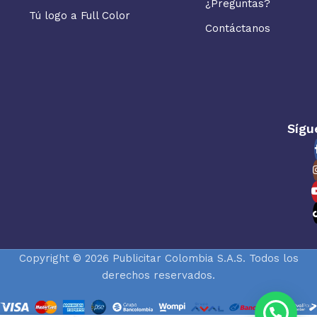
¿Preguntas?
Tú logo a Full Color
Contáctanos
Sígu
Copyright © 2026 Publicitar Colombia S.A.S. Todos los
derechos reservados.