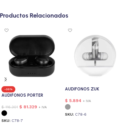
Productos Relacionados
AUDIFONOS ZUK
-30%
AUDIFONOS PORTER
$
5.894
+ IVA
$
81.329
$
116.301
+ IVA
SKU:
C78-6
SKU:
C78-7
Seleccionar opciones