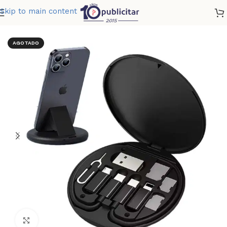
Skip to main content
Home
»
Tienda
»
SET DE CARGA OVNI
AGOTADO
Clic para ampliar