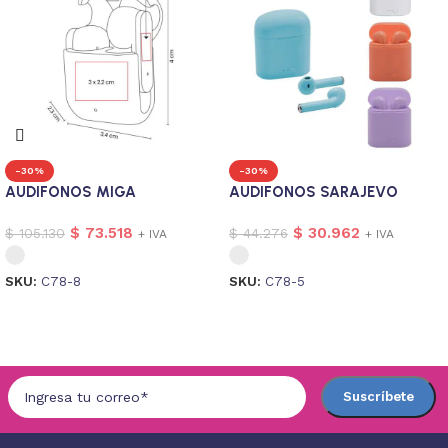
-30%
-30%
AUDIFONOS MIGA
AUDIFONOS SARAJEVO
$
73.518
$
30.962
$
105.130
$
44.276
+ IVA
+ IVA
SKU:
C78-8
SKU:
C78-5
Seleccionar opciones
Seleccionar opciones