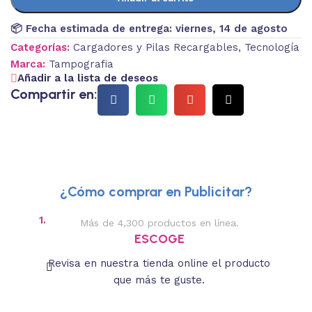
📦 Fecha estimada de entrega:
viernes, 14 de agosto
Categorías:
Cargadores y Pilas Recargables
,
Tecnología
Marca:
Tampografia
Añadir a la lista de deseos
Compartir en:
¿Cómo comprar en Publicitar?
1.
2.
Más de 4,300 productos en línea.
Des
ESCOGE
Revisa en nuestra tienda online el producto
Lee
que más te guste.
s