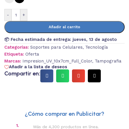
-
+
Añadir al carrito
📦 Fecha estimada de entrega:
jueves, 13 de agosto
Categorías:
Soportes para Celulares
,
Tecnología
Etiqueta:
Oferta
Marcas:
Impresion_UV_10x7cm_Full_Color
,
Tampografia
Añadir a la lista de deseos
Compartir en:
¿Cómo comprar en Publicitar?
1.
2.
Más de 4,300 productos en línea.
Des