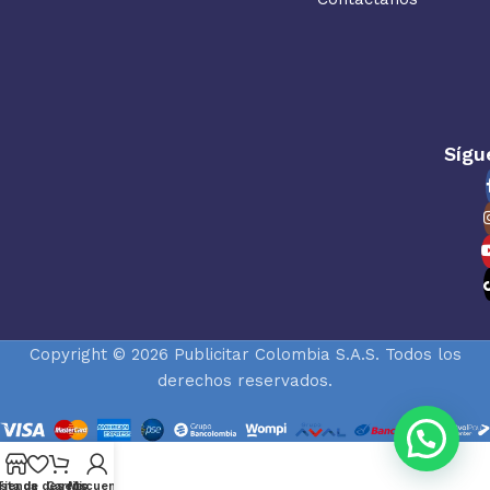
Sígu
Copyright © 2026 Publicitar Colombia S.A.S. Todos los
derechos reservados.
ista de deseos
Tienda
Carrito
Mi cuenta