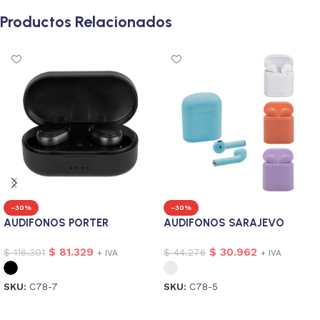
Productos Relacionados
-30%
-30%
AUDIFONOS PORTER
AUDIFONOS SARAJEVO
$
81.329
$
30.962
$
116.301
$
44.276
+ IVA
+ IVA
SKU:
C78-7
SKU:
C78-5
Seleccionar opciones
Seleccionar opciones