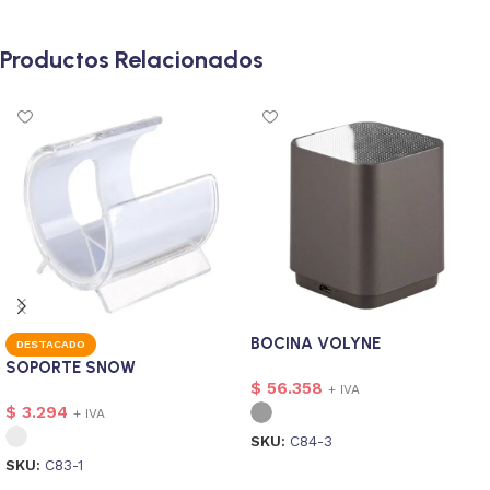
Productos Relacionados
BOCINA VOLYNE
DESTACADO
SOPORTE SNOW
$
56.358
+ IVA
$
3.294
+ IVA
SKU:
C84-3
SKU:
C83-1
Seleccionar opciones