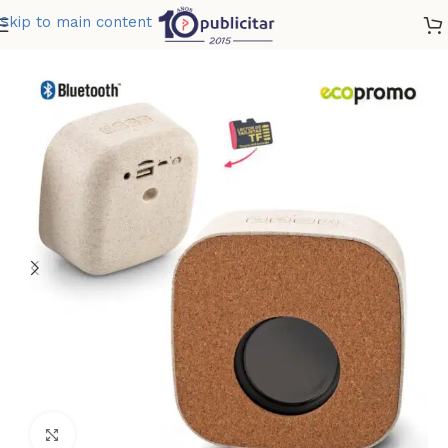
Skip to main content
Home
»
Tienda
»
SPEAKER BLUETOOTH ECO CORK
Clic para ampliar