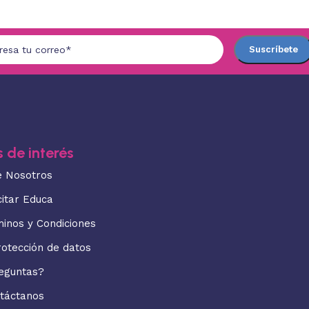
 de interés
e Nosotros
citar Educa
minos y Condiciones
rotección de datos
eguntas?
táctanos