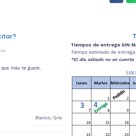
itar?
T
Tiempos de entrega SIN 
2.
nea.
Descripciones brev
Tiempo estimado de entrega 4
*El día sábado no se cuenta 
o que más te guste.
Lee las especificaciones del
está
Blanco
,
Gris