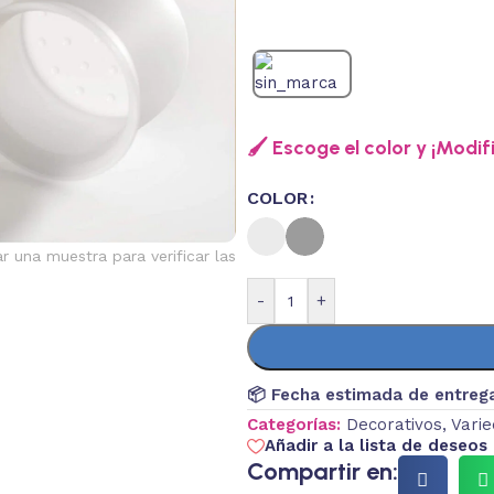
🖌️ Escoge el color y ¡Modif
COLOR
ar una muestra para verificar las
-
+
📦 Fecha estimada de entreg
Categorías:
Decorativos
,
Vari
Añadir a la lista de deseos
Compartir en: