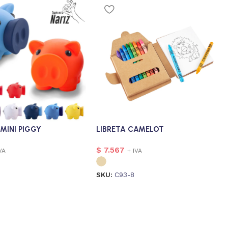
MINI PIGGY
LIBRETA CAMELOT
$
7.567
VA
+ IVA
SKU:
C93-8