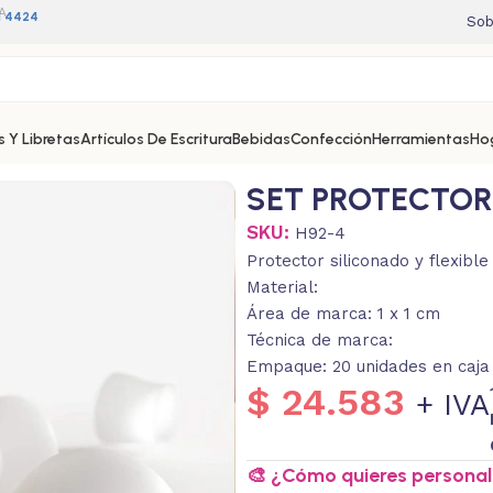
A
11 4424
Sob
 Y Libretas
Artículos De Escritura
Bebidas
Confección
Herramientas
Ho
SET PROTECTOR
SKU:
H92-4
Protector siliconado y flexibl
Material:
Área de marca: 1 x 1 cm
Técnica de marca:
Empaque: 20 unidades en caja 
$
24.583
+ IVA
🎨 ¿Cómo quieres personali