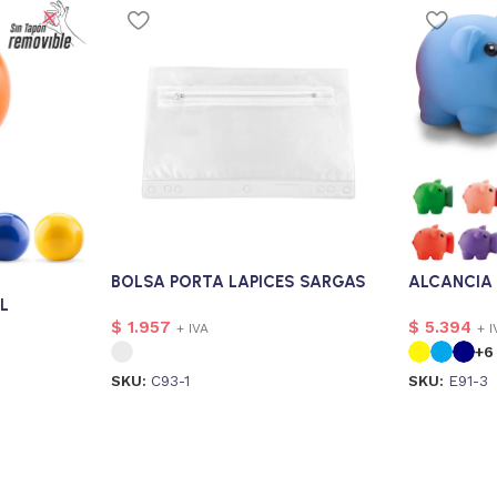
BOLSA PORTA LAPICES SARGAS
ALCANCIA 
L
$
1.957
$
5.394
+ IVA
+ I
+6
SKU:
C93-1
SKU:
E91-3