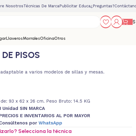
re Nosotros
Técnicas De Marca
Publicitar Educa
¿Preguntas?
Contáctan
$
gar
Llaveros
Morrales
Oficina
Otros
 DE PISOS
e adaptable a varios modelos de sillas y mesas.
de: 93 x 62 x 26 cm. Peso Bruto: 14.5 KG
1 Unidad SIN MARCA
PRECIOS E INVENTARIOS AL POR MAYOR
Consúltenos por
WhatsApp
zarlo? Selecciona la técnica