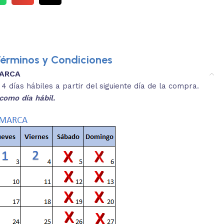
érminos y Condiciones
MARCA
3.
es y medidas aproximadas.
 días hábiles a partir del siguiente día de la compra.
REVISA
como día hábil.
 producto, que sean acordes a lo que
Selecciona el co
s buscando.