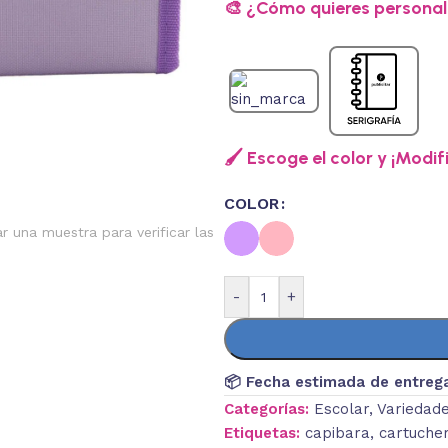
🎨 ¿Cómo quieres personali
🖌️ Escoge el color y ¡Modif
COLOR
ar una muestra para verificar las
-
+
📦 Fecha estimada de entreg
Categorías:
Escolar
,
Variedad
Etiquetas:
capibara
,
cartuche