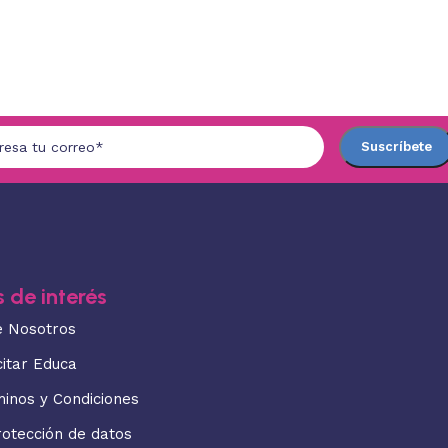
 de interés
e Nosotros
citar Educa
minos y Condiciones
rotección de datos