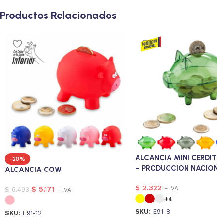
Productos Relacionados
ALCANCIA MINI CERDIT
-20%
– PRODUCCION NACIO
ALCANCIA COW
$
2.322
$
5.171
+ IVA
$
6.493
+ IVA
+4
SKU:
E91-8
SKU:
E91-12