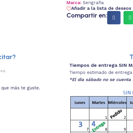
Marca:
Serigrafia
Añadir a la lista de deseos
Compartir en:
itar?
T
Tiempos de entrega SIN 
2.
nea.
Descripciones brev
Tiempo estimado de entrega 4
*El día sábado no se cuenta 
o que más te guste.
Lee las especificaciones del
está