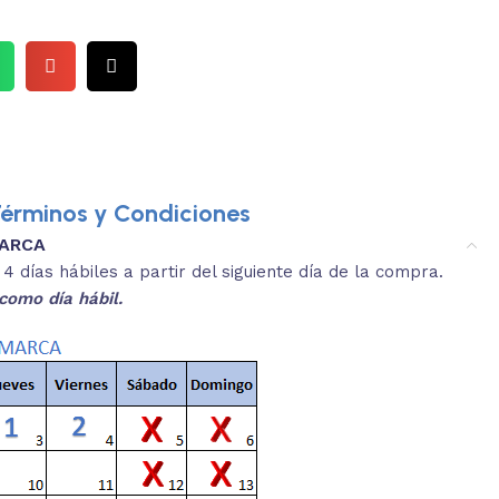
érminos y Condiciones
MARCA
3.
es y medidas aproximadas.
 días hábiles a partir del siguiente día de la compra.
REVISA
como día hábil.
 producto, que sean acordes a lo que
Selecciona el co
s buscando.