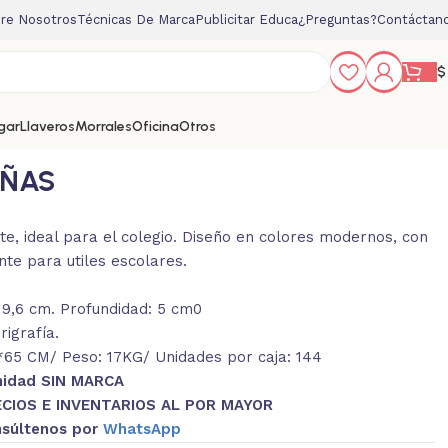
re Nosotros
Técnicas De Marca
Publicitar Educa
¿Preguntas?
Contáctan
$
gar
Llaveros
Morrales
Oficina
Otros
IÑAS
te, ideal para el colegio. Diseño en colores modernos, con
nte para utiles escolares.
 9,6 cm. Profundidad: 5 cm0
igrafía.
65 CM/ Peso: 17KG/ Unidades por caja: 144
nidad SIN MARCA
CIOS E INVENTARIOS AL POR MAYOR
súltenos por
WhatsApp