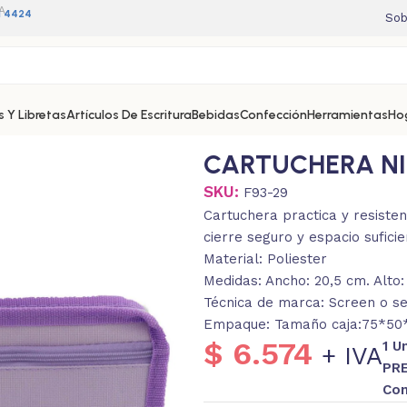
A
11 4424
Sob
 Y Libretas
Artículos De Escritura
Bebidas
Confección
Herramientas
Ho
CARTUCHERA N
SKU:
F93-29
Cartuchera practica y resisten
cierre seguro y espacio suficie
Material: Poliester
Medidas: Ancho: 20,5 cm. Alto:
Técnica de marca: Screen o ser
Empaque: Tamaño caja:75*50*
$
6.574
1 U
+ IVA
PRE
Con