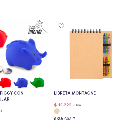
 PIGGY CON
LIBRETA MONTAGNE
ULAR
$
12.222
+ IVA
VA
SKU:
C93-7