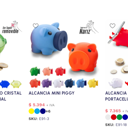
O CRISTAL
ALCANCIA MINI PIGGY
ALCANCIA
NAL
PORTACEL
$
5.394
+ IVA
$
7.365
+6
+ I
SKU:
E91-3
SKU:
E91-18