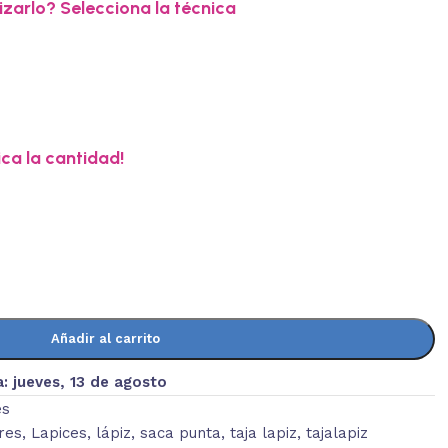
zarlo? Selecciona la técnica
ica la cantidad!
Añadir al carrito
a:
jueves, 13 de agosto
es
res
,
Lapices
,
lápiz
,
saca punta
,
taja lapiz
,
tajalapiz