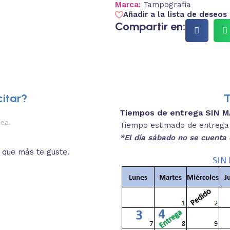
Marca:
Tampografia
Añadir a la lista de deseos
Compartir en:
itar?
T
Tiempos de entrega SIN 
2.
nea.
Descripciones brev
Tiempo estimado de entrega 4
*El día sábado no se cuenta 
o que más te guste.
Lee las especificaciones del
está