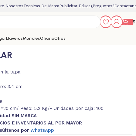
re Nosotros
Técnicas De Marca
Publicitar Educa
¿Preguntas?
Contáctan
$
gar
Llaveros
Morrales
Oficina
Otros
LAR
en la tapa
ro: 3.4 cm
a.
20 cm/ Peso: 5.2 Kg/- Unidades por caja: 100
nidad SIN MARCA
CIOS E INVENTARIOS AL POR MAYOR
súltenos por
WhatsApp