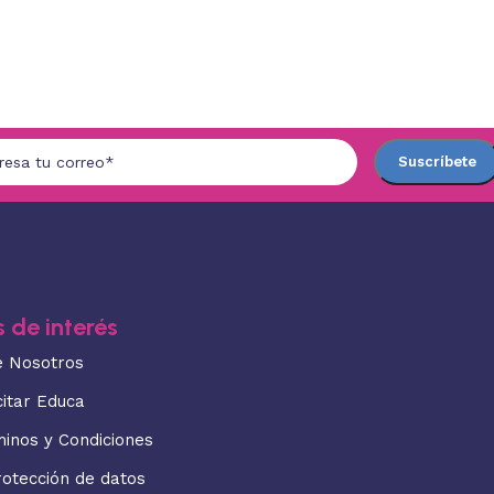
 de interés
e Nosotros
citar Educa
minos y Condiciones
rotección de datos