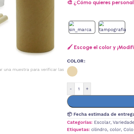
🎨 ¿Cómo quieres personali
🖌️ Escoge el color y ¡Modif
COLOR
ar una muestra para verificar las
-
+
📦 Fecha estimada de entreg
Categorías:
Escolar
,
Variedad
Etiquetas:
cilindro
,
color
,
Colo