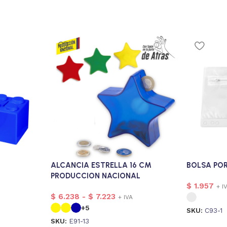
ALCANCIA ESTRELLA 16 CM
BOLSA PO
PRODUCCION NACIONAL
$
1.957
+ I
$
6.238
-
$
7.223
+ IVA
+5
SKU:
C93-1
SKU:
E91-13