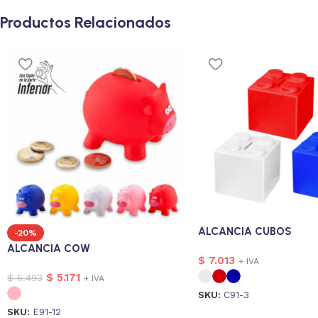
Productos Relacionados
ALCANCIA CUBOS
-20%
ALCANCIA COW
$
7.013
+ IVA
$
5.171
$
6.493
+ IVA
SKU:
C91-3
SKU:
E91-12