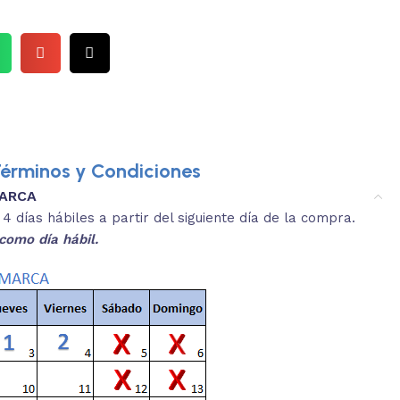
érminos y Condiciones
MARCA
3.
es y medidas aproximadas.
 días hábiles a partir del siguiente día de la compra.
REVISA
como día hábil.
 producto, que sean acordes a lo que
Selecciona el co
s buscando.