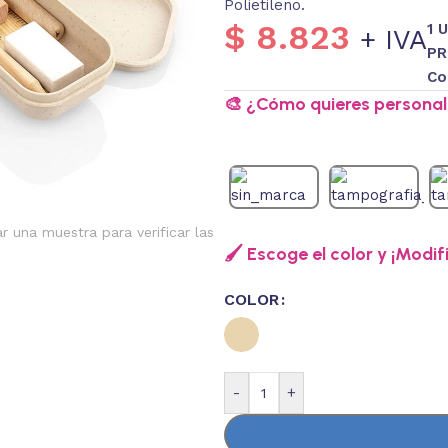
Polietileno.
$
8.823
1 
+ IVA
PR
Co
🎨 ¿Cómo quieres personali
ar una muestra para verificar las
🖌️ Escoge el color y ¡Modif
COLOR
-
+