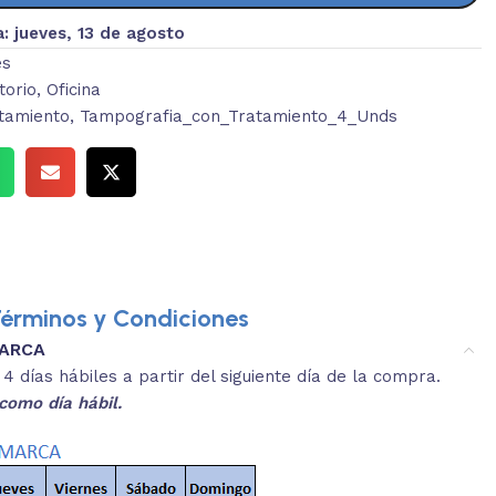
a:
jueves, 13 de agosto
es
torio
,
Oficina
tamiento
,
Tampografia_con_Tratamiento_4_Unds
érminos y Condiciones
MARCA
3.
es y medidas aproximadas.
 días hábiles a partir del siguiente día de la compra.
REVISA
como día hábil.
 producto, que sean acordes a lo que
Selecciona el co
s buscando.