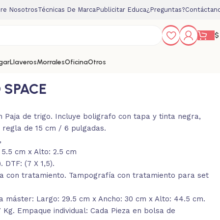
re Nosotros
Técnicas De Marca
Publicitar Educa
¿Preguntas?
Contáctan
$
gar
Llaveros
Morrales
Oficina
Otros
 SPACE
 Paja de trigo. Incluye boligrafo con tapa y tinta negra,
y regla de 15 cm / 6 pulgadas.
,
5.5 cm x Alto: 2.5 cm
 DTF: (7 X 1,5).
a con tratamiento. Tampografía con tratamiento para set
 máster: Largo: 29.5 cm x Ancho: 30 cm x Alto: 44.5 cm.
7 Kg. Empaque individual: Cada Pieza en bolsa de