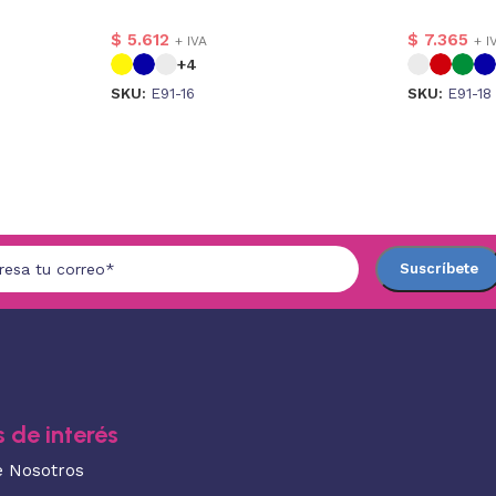
$
5.612
$
7.365
+ IVA
+ I
+4
SKU:
E91-16
SKU:
E91-18
 de interés
e Nosotros