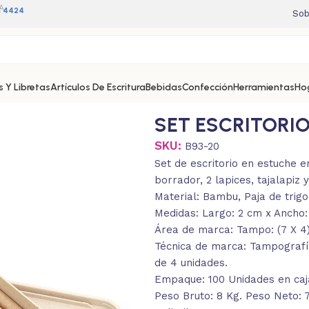
A
11 4424
Sob
 Y Libretas
Artículos De Escritura
Bebidas
Confección
Herramientas
Ho
SET ESCRITORIO
SKU:
B93-20
Set de escritorio en estuche en
borrador, 2 lapices, tajalapiz 
Material: Bambu, Paja de trigo
Medidas: Largo: 2 cm x Ancho: 
Área de marca: Tampo: (7 X 4).
Técnica de marca: Tampografí
de 4 unidades.
Empaque: 100 Unidades en caja
Peso Bruto: 8 Kg. Peso Neto: 