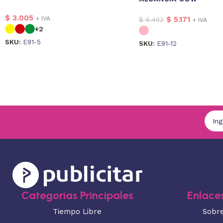
$
3.005
+ IVA
$
5.171
$
6.493
+ IVA
+2
SKU:
E91-5
SKU:
E91-12
Categorias Principales
Enlaces
Tiempo Libre
Sobr