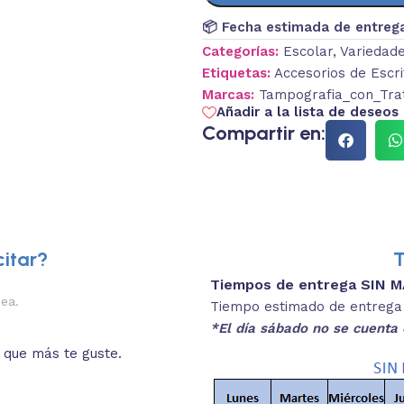
📦 Fecha estimada de entreg
Categorías:
Escolar
,
Variedad
Etiquetas:
Accesorios de Escri
Marcas:
Tampografia_con_Tra
Añadir a la lista de deseos
Compartir en:
itar?
T
Tiempos de entrega SIN 
2.
nea.
Descripciones brev
Tiempo estimado de entrega 4
*El día sábado no se cuenta 
o que más te guste.
Lee las especificaciones del
está