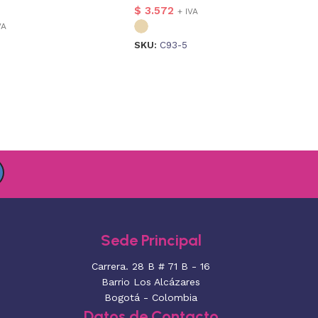
$
3.572
+ IVA
VA
SKU:
C93-5
Sede Principal
Carrera. 28 B # 71 B - 16
Barrio Los Alcázares
Bogotá - Colombia
Datos de Contacto