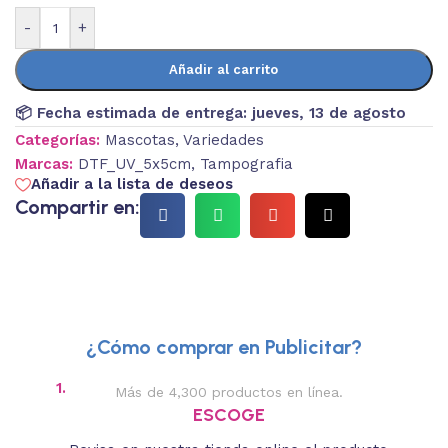
-
+
Añadir al carrito
📦 Fecha estimada de entrega:
jueves, 13 de agosto
Categorías:
Mascotas
,
Variedades
Marcas:
DTF_UV_5x5cm
,
Tampografia
Añadir a la lista de deseos
Compartir en:
¿Cómo comprar en Publicitar?
1.
2.
Más de 4,300 productos en línea.
Des
ESCOGE