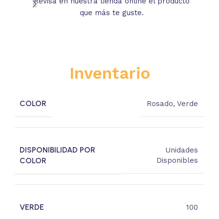
Revisa en nuestra tienda online el producto
Lee
que más te guste.
s
Inventario
COLOR
Rosado
,
Verde
DISPONIBILIDAD POR
Unidades
COLOR
Disponibles
VERDE
100