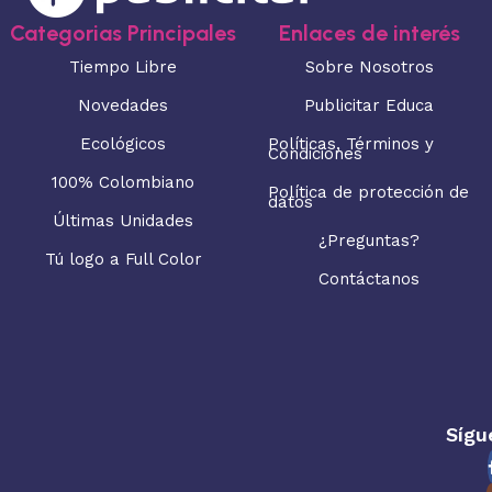
Categorias Principales
Enlaces de interés
Tiempo Libre
Sobre Nosotros
Novedades
Publicitar Educa
Ecológicos
Políticas, Términos y
Condiciones
100% Colombiano
Política de protección de
datos
Últimas Unidades
¿Preguntas?
Tú logo a Full Color
Contáctanos
Sígu