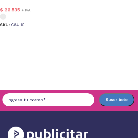
$
26.535
+ IVA
SKU:
C64-10
Seleccionar opciones