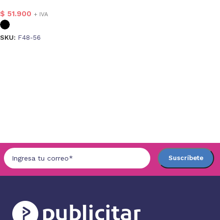
$
51.900
+ IVA
SKU:
F48-56
Seleccionar opciones