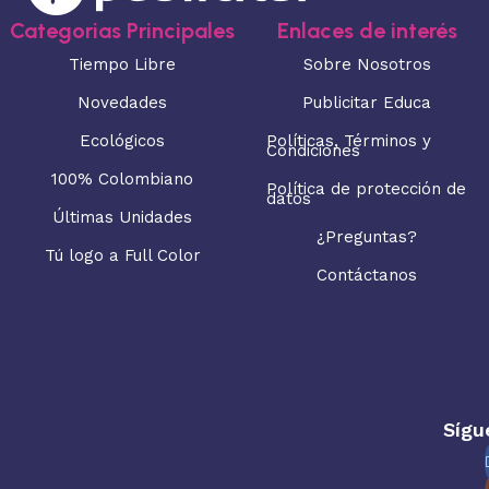
Categorias Principales
Enlaces de interés
Tiempo Libre
Sobre Nosotros
Novedades
Publicitar Educa
Ecológicos
Políticas, Términos y
Condiciones
100% Colombiano
Política de protección de
datos
Últimas Unidades
¿Preguntas?
Tú logo a Full Color
Contáctanos
Sígu