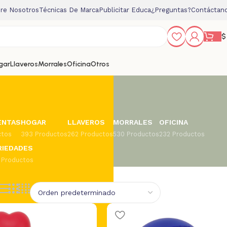
re Nosotros
Técnicas De Marca
Publicitar Educa
¿Preguntas?
Contáctan
$
gar
Llaveros
Morrales
Oficina
Otros
ENTAS
HOGAR
LLAVEROS
MORRALES
OFICINA
ctos
393 Productos
262 Productos
530 Productos
232 Productos
RIEDADES
 Productos