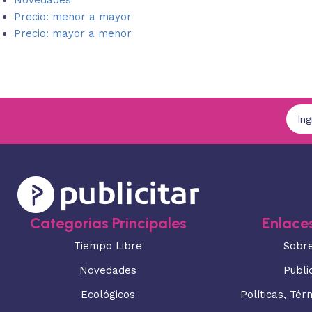
Novedades
Precio: menor a mayor
Precio: mayor a menor
Categorias Principales
Enlaces
Tiempo Libre
Sobr
Novedades
Publi
Ecológicos
Políticas, Tér