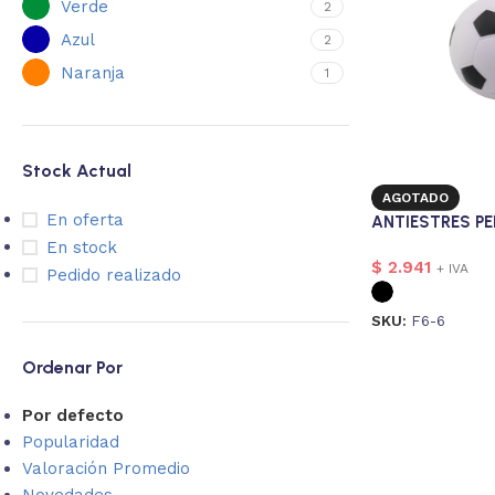
Verde
2
Azul
2
Naranja
1
Stock Actual
AGOTADO
En oferta
ANTIESTRES PE
En stock
$
2.941
+ IVA
Pedido realizado
SKU:
F6-6
Ordenar Por
Por defecto
Popularidad
Valoración Promedio