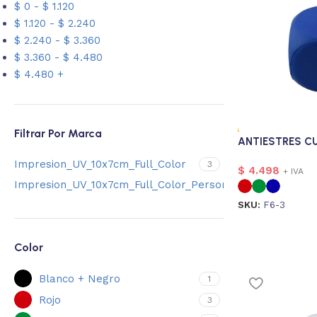
$
0
-
$
1.120
$
1.120
-
$
2.240
$
2.240
-
$
3.360
$
3.360
-
$
4.480
$
4.480
+
Filtrar Por Marca
ANTIESTRES C
Impresion_UV_10x7cm_Full_Color
3
$
4.498
+ IVA
Impresion_UV_10x7cm_Full_Color_Personalizado
1
SKU:
F6-3
Color
Blanco + Negro
1
Rojo
3