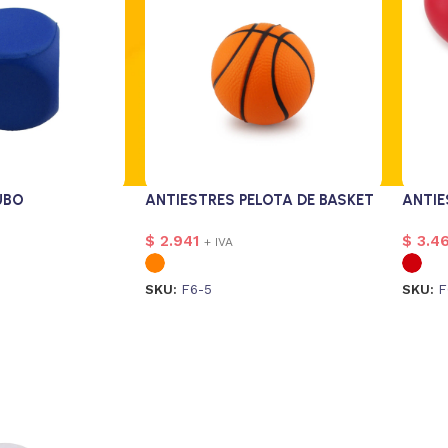
UBO
ANTIESTRES PELOTA DE BASKET
ANTI
$
2.941
$
3.4
+ IVA
SKU:
F6-5
SKU:
F