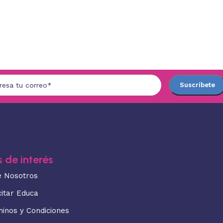
 de interés
e Nosotros
citar Educa
minos y Condiciones