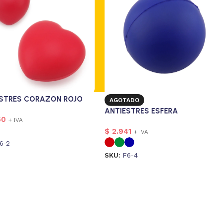
ESTRES CORAZON ROJO
AGOTADO
ANTIESTRES ESFERA
60
+ IVA
$
2.941
+ IVA
6-2
SKU:
F6-4