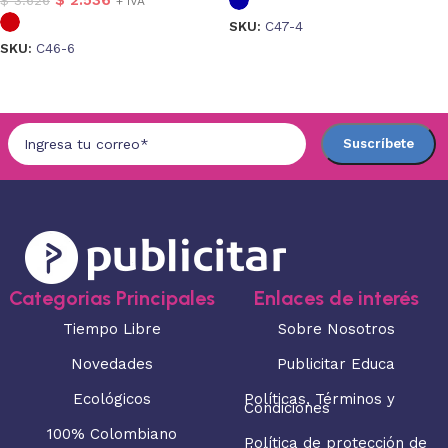
+ IVA
SKU:
C47-4
SKU:
C46-6
Seleccionar opciones
Seleccionar opciones
Categorias Principales
Enlaces de interés
Tiempo Libre
Sobre Nosotros
Novedades
Publicitar Educa
Ecológicos
Políticas, Términos y
Condiciones
100% Colombiano
Política de protección de