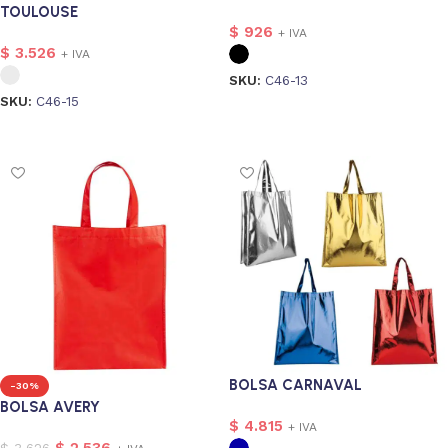
TOULOUSE
$
926
+ IVA
$
3.526
+ IVA
SKU:
C46-13
SKU:
C46-15
Seleccionar opciones
Seleccionar opciones
onalizado
1
BOLSA CARNAVAL
-30%
BOLSA AVERY
$
4.815
+ IVA
$
2.536
$
3.626