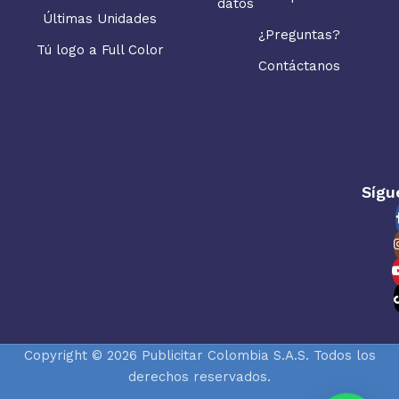
datos
Últimas Unidades
¿Preguntas?
Tú logo a Full Color
Contáctanos
Sígu
Copyright © 2026 Publicitar Colombia S.A.S. Todos los
derechos reservados.