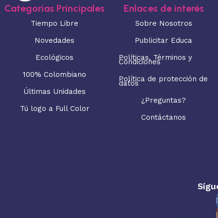
Categorias Principales
Enlaces de interés
Tiempo Libre
Sobre Nosotros
Novedades
Publicitar Educa
Ecológicos
Políticas, Términos y
Condiciones
100% Colombiano
Política de protección de
datos
Últimas Unidades
¿Preguntas?
Tú logo a Full Color
Contáctanos
Sígu