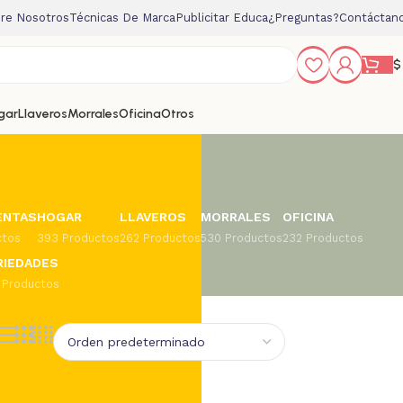
re Nosotros
Técnicas De Marca
Publicitar Educa
¿Preguntas?
Contáctan
$
gar
Llaveros
Morrales
Oficina
Otros
ENTAS
HOGAR
LLAVEROS
MORRALES
OFICINA
ctos
393 Productos
262 Productos
530 Productos
232 Productos
RIEDADES
 Productos