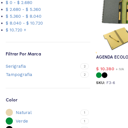
$
0
-
$
2.680
$
2.680
-
$
5.360
$
5.360
-
$
8.040
$
8.040
-
$
10.720
$
10.720
+
Filtrar Por Marca
AGENDA ECOLO
Serigrafia
2
$
10.380
+ IVA
Tampografia
2
SKU:
F3-6
Color
Natural
1
Verde
1