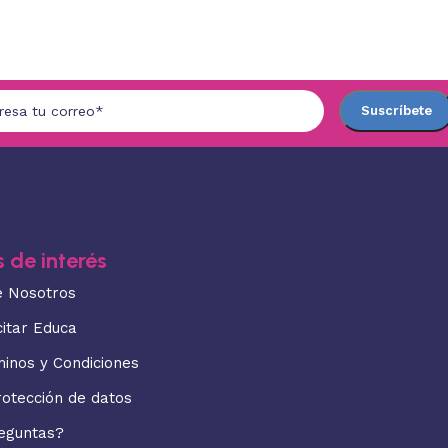
 de interés
e Nosotros
citar Educa
minos y Condiciones
rotección de datos
eguntas?