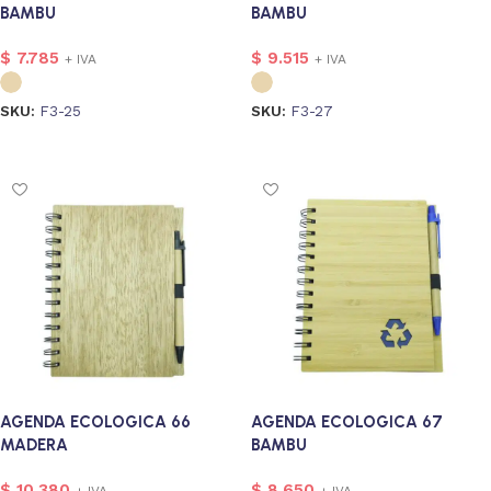
BAMBU
BAMBU
$
7.785
$
9.515
+ IVA
+ IVA
SKU:
F3-25
SKU:
F3-27
Seleccionar opciones
Seleccionar opciones
AGENDA ECOLOGICA 66
AGENDA ECOLOGICA 67
MADERA
BAMBU
$
10.380
$
8.650
+ IVA
+ IVA