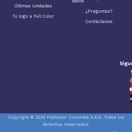
datos
Últimas Unidades
¿Preguntas?
Tú logo a Full Color
Contáctanos
Sígu
Copyright © 2026 Publicitar Colombia S.A.S. Todos los
derechos reservados.