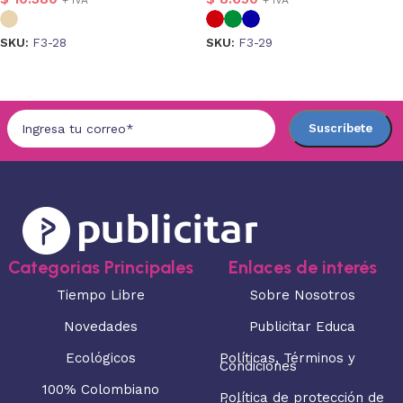
SKU:
F3-28
SKU:
F3-29
Seleccionar opciones
Seleccionar opciones
Categorias Principales
Enlaces de interés
Tiempo Libre
Sobre Nosotros
Novedades
Publicitar Educa
Ecológicos
Políticas, Términos y
Condiciones
100% Colombiano
Política de protección de