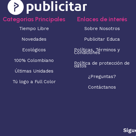
Categorias Principales
Enlaces de interés
Tiempo Libre
Sobre Nosotros
Novedades
Publicitar Educa
Ecológicos
Políticas, Términos y
Condiciones
100% Colombiano
Política de protección de
datos
Últimas Unidades
¿Preguntas?
Tú logo a Full Color
Contáctanos
Sígu