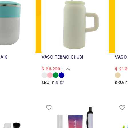
AIK
VASO TERMO CHUBI
VASO 
$
24.220
$
21.6
+ IVA
SKU:
F18-52
SKU:
F
magen
1