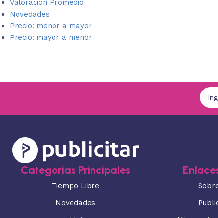
Valoración Promedio
Novedades
Precio: menor a mayor
Precio: mayor a menor
Categorias Principales
Enlaces
Tiempo Libre
Sobr
Novedades
Publi