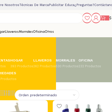
re Nosotros
Técnicas De Marca
Publicitar Educa
¿Preguntas?
Contáctan
$
gar
Llaveros
Morrales
Oficina
Otros
ENTAS
HOGAR
LLAVEROS
MORRALES
OFICINA
ctos
393 Productos
262 Productos
530 Productos
232 Productos
RIEDADES
 Productos