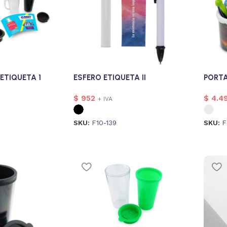
ETIQUETA 1
ESFERO ETIQUETA II
PORTA
$
952
$
4.4
+ IVA
SKU:
F10-139
SKU:
F