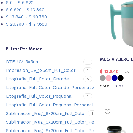
$
0
-
$
6.920
$
6.920
-
$
13.840
$
13.840
-
$
20.760
$
20.760
-
$
27.680
Filtrar Por Marca
MUG VIAJERO L
DTF_UV_5x5cm
1
Impresion_UV_1x5cm_Full_Color
1
$
13.840
+ IVA
Litografia_Full_Color_Grande
5
SKU:
F18-57
Litografia_Full_Color_Grande_Personalizado
5
Litografia_Full_Color_Pequena
1
Litografia_Full_Color_Pequena_Personalizado
1
Sublimacion_Mug_9x20cm_Full_Color
1
Sublimacion_Mug_9x20cm_Full_Color_Personalizado
1
Sublimacion_Mug_9x20cm_Full_Color_Personalizado_E_I