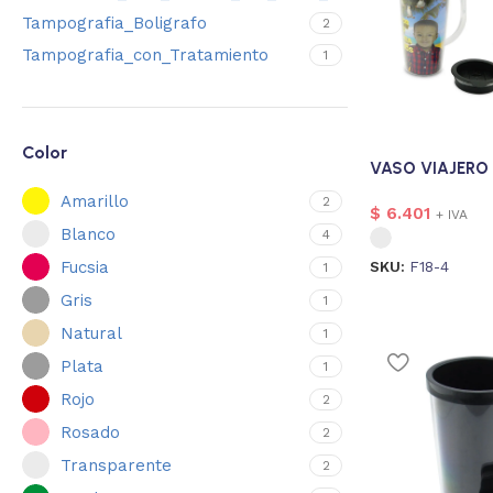
Tampografia_Boligrafo
2
Tampografia_con_Tratamiento
1
Color
VASO VIAJERO 
Amarillo
2
$
6.401
+ IVA
Blanco
4
Fucsia
SKU:
F18-4
1
Gris
1
Natural
1
Plata
1
Rojo
2
Rosado
2
Transparente
2