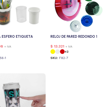
 ESFERO ETIQUETA
RELOJ DE PARED REDONDO 1
98
$
13.321
+ IVA
+ IVA
+3
56-1
SKU:
F82-7