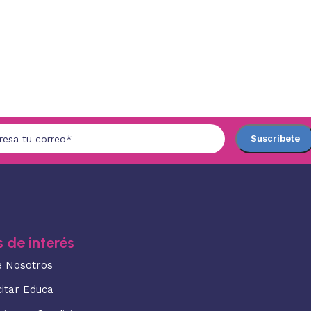
 de interés
e Nosotros
citar Educa