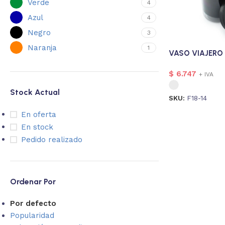
Verde
4
Azul
4
Negro
3
Naranja
1
VASO VIAJERO 
$
6.747
+ IVA
Stock Actual
SKU:
F18-14
En oferta
En stock
Pedido realizado
Ordenar Por
Por defecto
Popularidad