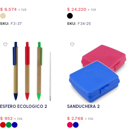
$
6.574
$
24.220
+ IVA
+ IVA
SKU:
F3-37
SKU:
F34-25
onalizado
1
Seleccionar opciones
Seleccionar opciones
ESFERO ECOLOGICO 2
SANDUCHERA 2
$
952
$
2.768
+ IVA
+ IVA