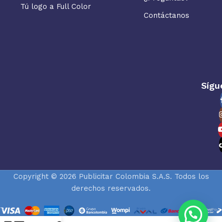
Tú logo a Full Color
Contáctanos
Sígu
Copyright © 2026 Publicitar Colombia S.A.S. Todos los
derechos reservados.