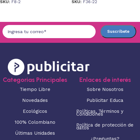
SKU:
F8-2
SKU:
F36-22
Seleccionar opciones
Seleccionar opciones
Categorias Principales
Enlaces de interés
Tiempo Libre
Sobre Nosotros
Novedades
Publicitar Educa
Ecológicos
Políticas, Términos y
Condiciones
100% Colombiano
Política de protección de
datos
Últimas Unidades
¿Preguntas?