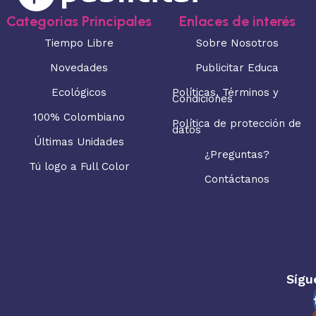
Categorias Principales
Enlaces de interés
Tiempo Libre
Sobre Nosotros
Novedades
Publicitar Educa
Ecológicos
Políticas, Términos y
Condiciones
100% Colombiano
Política de protección de
datos
Últimas Unidades
¿Preguntas?
Tú logo a Full Color
Contáctanos
Sígu