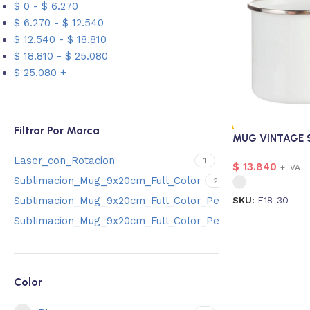
$
0
-
$
6.270
$
6.270
-
$
12.540
$
12.540
-
$
18.810
$
18.810
-
$
25.080
$
25.080
+
Filtrar Por Marca
MUG VINTAGE 
Laser_con_Rotacion
1
$
13.840
+ IVA
Sublimacion_Mug_9x20cm_Full_Color
2
SKU:
F18-30
Sublimacion_Mug_9x20cm_Full_Color_Personalizado
2
Sublimacion_Mug_9x20cm_Full_Color_Personalizado_E_I
Color