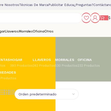
re Nosotros
Técnicas De Marca
Publicitar Educa
¿Preguntas?
Contáctan
$
gar
Llaveros
Morrales
Oficina
Otros
ENTAS
HOGAR
LLAVEROS
MORRALES
OFICINA
ctos
393 Productos
262 Productos
530 Productos
232 Productos
RIEDADES
 Productos