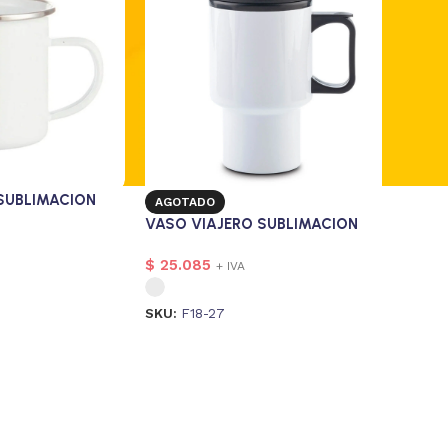
SUBLIMACION
AGOTADO
VASO VIAJERO SUBLIMACION
$
25.085
+ IVA
SKU:
F18-27
magen
2