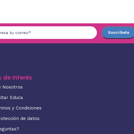
 de interés
e Nosotros
citar Educa
minos y Condiciones
rotección de datos
eguntas?