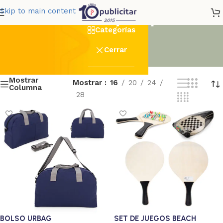
Recreación y Deportes
Skip to main content
Categorías
Cerrar
Mostrar
Mostrar
16
20
24
Columna
28
BOLSO URBAG
SET DE JUEGOS BEACH