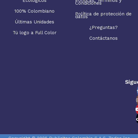
Ecológicos
Políticas, Términos y
Condiciones
100% Colombiano
Política de protección de
datos
Últimas Unidades
¿Preguntas?
Tú logo a Full Color
Contáctanos
Sígu