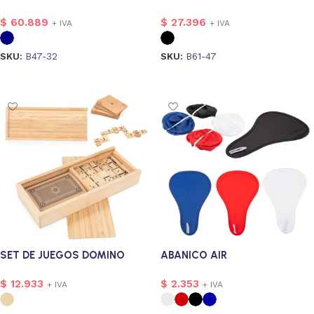
$
60.889
$
27.396
+ IVA
+ IVA
SKU:
B47-32
SKU:
B61-47
Seleccionar opciones
Seleccionar opciones
SET DE JUEGOS DOMINO
ABANICO AIR
$
12.933
$
2.353
+ IVA
+ IVA