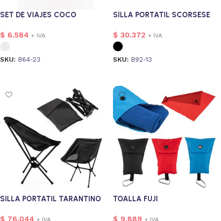
SET DE VIAJES COCO
SILLA PORTATIL SCORSESE
$
6.584
$
30.372
+ IVA
+ IVA
SKU:
B64-23
SKU:
B92-13
Seleccionar opciones
Seleccionar opciones
SILLA PORTATIL TARANTINO
TOALLA FUJI
$
76.044
$
9.889
+ IVA
+ IVA