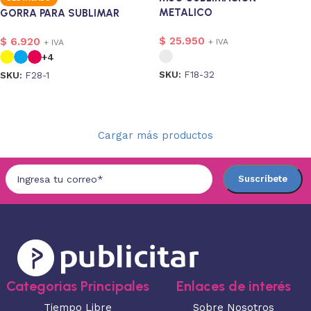
METALICO
GORRA PARA SUBLIMAR
$
25.950
$
6.920
+ IVA
+ IVA
+4
SKU:
F18-32
SKU:
F28-1
Seleccionar opciones
Seleccionar opciones
Cargar más productos
Categorias Principales
Enlaces de interés
Tiempo Libre
Sobre Nosotros