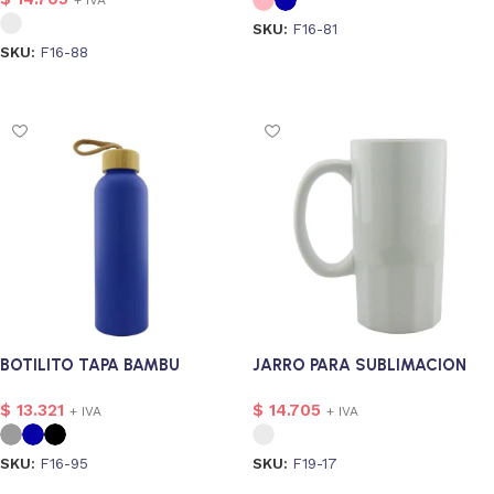
SKU:
F16-81
alizado
11
SKU:
F16-88
Seleccionar opciones
27
Seleccionar opciones
Personalizado
27
_Personalizado_E_Imagen
27
8
BOTILITO TAPA BAMBU
JARRO PARA SUBLIMACION
$
13.321
$
14.705
+ IVA
+ IVA
SKU:
F16-95
SKU:
F19-17
Seleccionar opciones
Seleccionar opciones