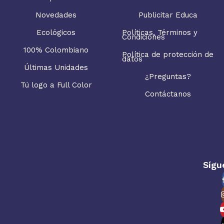
Novedades
Publicitar Educa
Ecológicos
Políticas, Términos y
Condiciones
100% Colombiano
Política de protección de
datos
Últimas Unidades
¿Preguntas?
Tú logo a Full Color
Contáctanos
Sígu