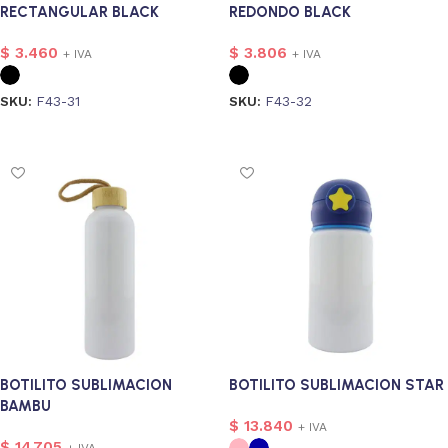
RECTANGULAR BLACK
REDONDO BLACK
$
3.460
$
3.806
+ IVA
+ IVA
alizado
1
SKU:
F43-31
SKU:
F43-32
Seleccionar opciones
Seleccionar opciones
2
onalizado
4
BOTILITO SUBLIMACION
BOTILITO SUBLIMACION STAR
BAMBU
onalizado
1
$
13.840
+ IVA
$
14.705
+ IVA