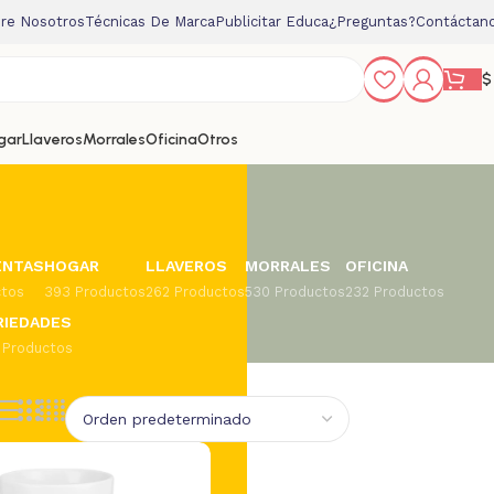
re Nosotros
Técnicas De Marca
Publicitar Educa
¿Preguntas?
Contáctan
$
gar
Llaveros
Morrales
Oficina
Otros
ENTAS
HOGAR
LLAVEROS
MORRALES
OFICINA
ctos
393 Productos
262 Productos
530 Productos
232 Productos
RIEDADES
 Productos