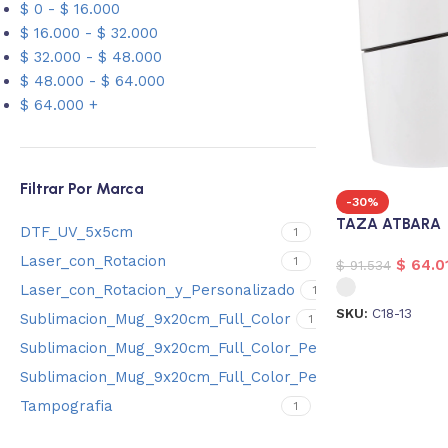
$
0
-
$
16.000
$
16.000
-
$
32.000
$
32.000
-
$
48.000
$
48.000
-
$
64.000
$
64.000
+
Filtrar Por Marca
-30%
TAZA ATBARA
DTF_UV_5x5cm
1
Laser_con_Rotacion
1
$
64.0
$
91.534
Laser_con_Rotacion_y_Personalizado
1
SKU:
C18-13
Sublimacion_Mug_9x20cm_Full_Color
1
Sublimacion_Mug_9x20cm_Full_Color_Personalizado
1
Sublimacion_Mug_9x20cm_Full_Color_Personalizado_E_I
Tampografia
1