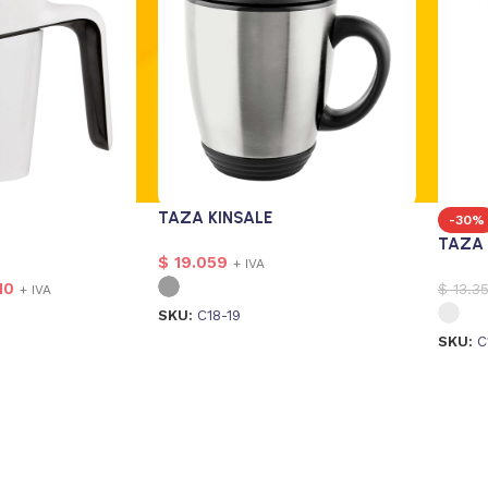
TAZA KINSALE
-30%
TAZA 
$
19.059
+ IVA
10
$
13.3
+ IVA
SKU:
C18-19
SKU:
C
magen
1