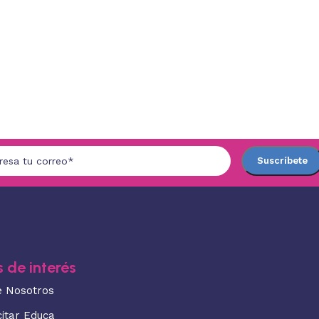
 de interés
e Nosotros
citar Educa