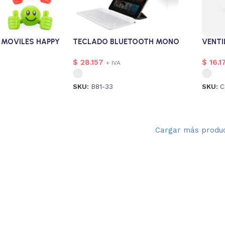
 MOVILES HAPPY
TECLADO BLUETOOTH MONO
VENTI
$
28.157
$
16.1
+ IVA
SKU:
B81-33
SKU:
C
Cargar más produ