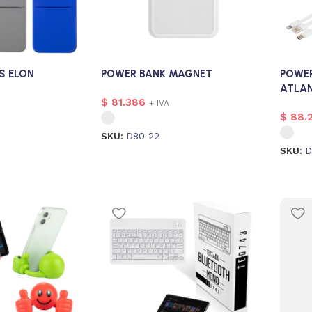
S ELON
POWER BANK MAGNET
POWER
ATLA
$
81.386
+ IVA
$
88.
SKU:
D80-22
SKU:
D