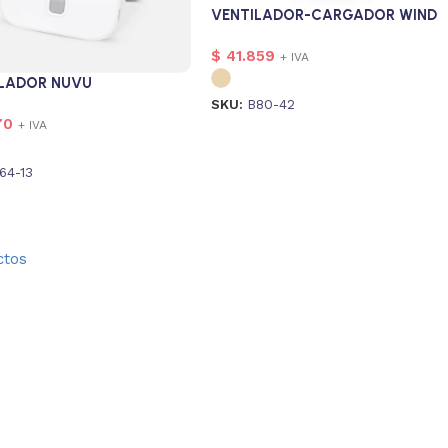
VENTILADOR-CARGADOR WIND
$
41.859
+ IVA
LADOR NUVU
SKU:
B80-42
70
+ IVA
64-13
ctos