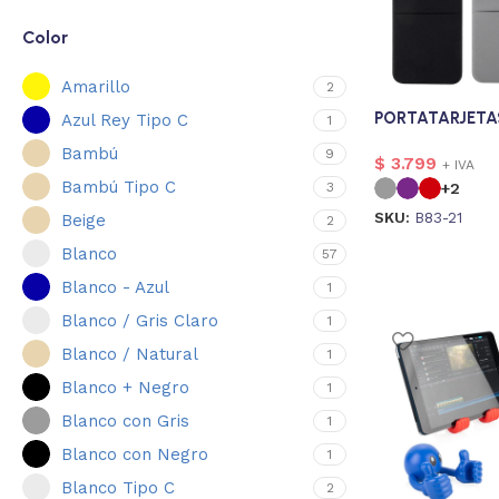
Color
Amarillo
2
PORTATARJETA
Azul Rey Tipo C
1
Bambú
9
$
3.799
+ IVA
Bambú Tipo C
3
+2
SKU:
B83-21
Beige
2
Blanco
57
Blanco - Azul
1
Blanco / Gris Claro
1
Blanco / Natural
1
Blanco + Negro
1
Blanco con Gris
1
Blanco con Negro
1
Blanco Tipo C
2