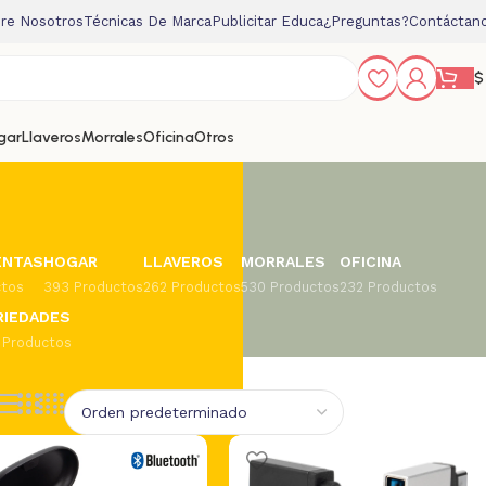
re Nosotros
Técnicas De Marca
Publicitar Educa
¿Preguntas?
Contáctan
$
gar
Llaveros
Morrales
Oficina
Otros
ENTAS
HOGAR
LLAVEROS
MORRALES
OFICINA
ctos
393 Productos
262 Productos
530 Productos
232 Productos
RIEDADES
 Productos