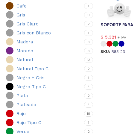
Cafe
1
Gris
9
Gris Claro
2
SOPORTE PARA
Gris con Blanco
1
$
5.321
+ IVA
Madera
3
Morado
3
SKU:
B83-23
Natural
13
Natural Tipo C
2
Negro + Gris
1
Negro Tipo C
4
Plata
2
Plateado
4
Rojo
19
Rojo Tipo C
1
Verde
2