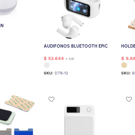
IN
AUDIFONOS BLUETOOTH EPIC
HOLD
$
53.644
$
9.8
+ IVA
SKU:
D78-12
SKU:
B