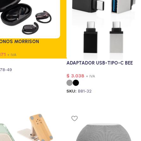
FONOS MORRISON
71
+ IVA
ADAPTADOR USB-TIPO-C BEE
78-49
$
3.038
+ IVA
SKU:
B81-32