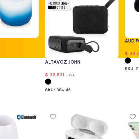
AUDI
$
49.4
ALTAVOZ JOHN
SKU:
B
$
36.531
+ IVA
SKU:
B84-46