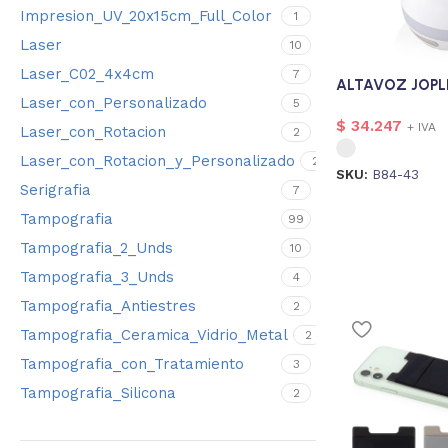
Impresion_UV_20x15cm_Full_Color
1
Laser
10
Laser_C02_4x4cm
7
ALTAVOZ JOPL
Laser_con_Personalizado
5
$
34.247
+ IVA
Laser_con_Rotacion
2
Laser_con_Rotacion_y_Personalizado
2
SKU:
B84-43
Serigrafia
7
Tampografia
99
Tampografia_2_Unds
10
Tampografia_3_Unds
4
Tampografia_Antiestres
2
Tampografia_Ceramica_Vidrio_Metal
2
Tampografia_con_Tratamiento
3
Tampografia_Silicona
2