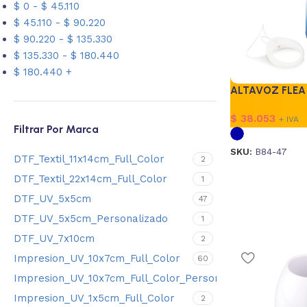
$
0
-
$
45.110
$
45.110
-
$
90.220
$
90.220
-
$
135.330
$
135.330
-
$
180.440
$
180.440
+
ALTAVOZ FLEA
$
38.053
+ IVA
Filtrar Por Marca
SKU:
B84-47
DTF_Textil_11x14cm_Full_Color
2
DTF_Textil_22x14cm_Full_Color
1
DTF_UV_5x5cm
47
DTF_UV_5x5cm_Personalizado
1
DTF_UV_7x10cm
2
Impresion_UV_10x7cm_Full_Color
60
Impresion_UV_10x7cm_Full_Color_Personalizado
9
Impresion_UV_1x5cm_Full_Color
2