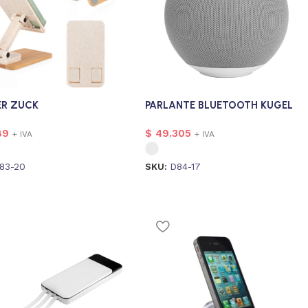
ER ZUCK
PARLANTE BLUETOOTH KUGEL
89
$
49.305
+ IVA
+ IVA
83-20
SKU:
D84-17