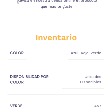
Revisa en nuestra tienda online el producto
Lee
que más te guste.
s
Inventario
COLOR
Azul
,
Rojo
,
Verde
DISPONIBILIDAD POR
Unidades
COLOR
Disponibles
VERDE
457