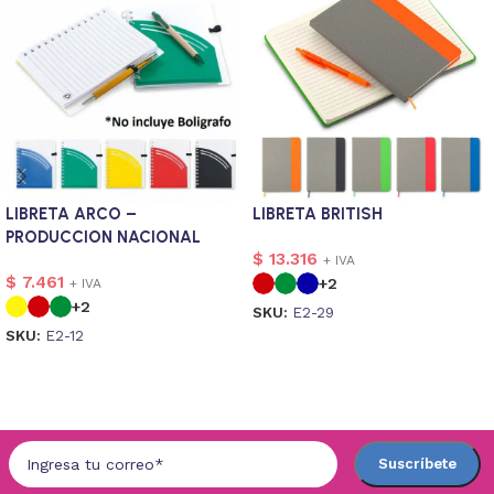
LIBRETA ARCO –
LIBRETA BRITISH
PRODUCCION NACIONAL
$
13.316
+ IVA
$
7.461
+2
+ IVA
+2
SKU:
E2-29
SKU:
E2-12
Seleccionar opciones
Seleccionar opciones