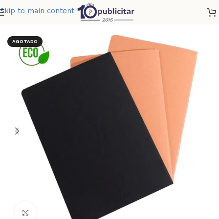
Skip to main content
Home
»
Tienda
»
CUADERNO EARTH
AGOTADO
Clic para ampliar