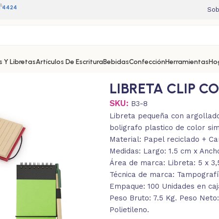
A
11 4424
Sob
 Y Libretas
Artículos De Escritura
Bebidas
Confección
Herramientas
Ho
LIBRETA CLIP C
SKU:
B3-8
Libreta pequeña con argollado
boligrafo plastico de color si
Material: Papel reciclado + Ca
Medidas: Largo: 1.5 cm x Ancho
Área de marca: Libreta: 5 x 3,
Técnica de marca: Tampografía
Empaque: 100 Unidades en caja
Peso Bruto: 7.5 Kg. Peso Neto:
Polietileno.