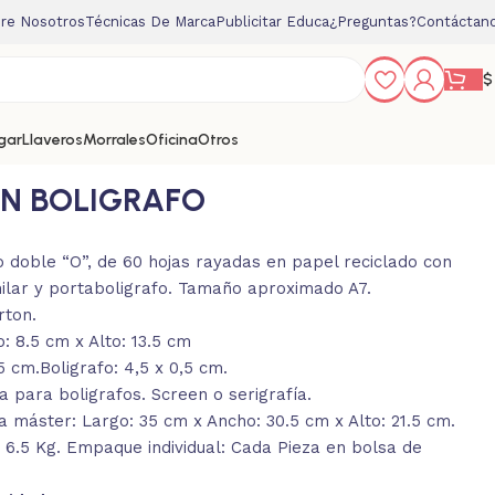
re Nosotros
Técnicas De Marca
Publicitar Educa
¿Preguntas?
Contáctan
$
gar
Llaveros
Morrales
Oficina
Otros
ON BOLIGRAFO
 doble “O”, de 60 hojas rayadas en papel reciclado con
milar y portaboligrafo. Tamaño aproximado A7.
rton.
: 8.5 cm x Alto: 13.5 cm
5 cm.Boligrafo: 4,5 x 0,5 cm.
 para boligrafos. Screen o serigrafía.
 máster: Largo: 35 cm x Ancho: 30.5 cm x Alto: 21.5 cm.
 6.5 Kg. Empaque individual: Cada Pieza en bolsa de