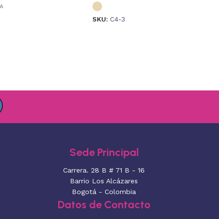
VA
SKU:
C4-3
Sede Principal
Carrera. 28 B # 71 B - 16
Barrio Los Alcázares
Bogotá - Colombia
Datos de Contacto