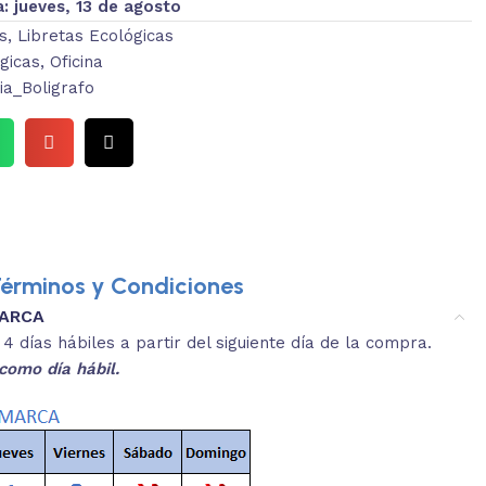
a:
jueves, 13 de agosto
s
,
Libretas Ecológicas
gicas
,
Oficina
a_Boligrafo
érminos y Condiciones
MARCA
3.
es y medidas aproximadas.
 días hábiles a partir del siguiente día de la compra.
REVISA
como día hábil.
 producto, que sean acordes a lo que
Selecciona el co
s buscando.