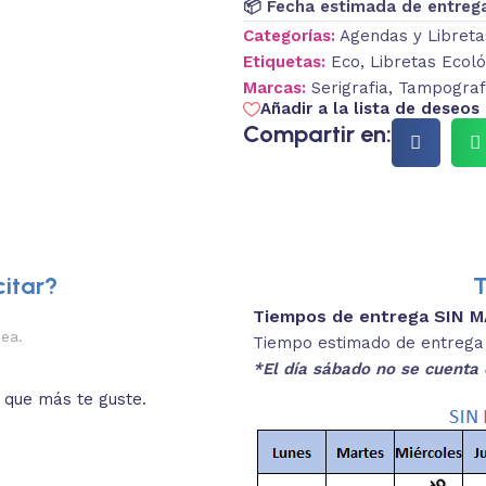
📦 Fecha estimada de entreg
Categorías:
Agendas y Libreta
Etiquetas:
Eco
,
Libretas Ecoló
Marcas:
Serigrafia
,
Tampografi
Añadir a la lista de deseos
Compartir en:
itar?
T
Tiempos de entrega SIN 
2.
nea.
Descripciones brev
Tiempo estimado de entrega 4
*El día sábado no se cuenta 
o que más te guste.
Lee las especificaciones del
está