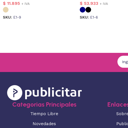
$
11.895
$
53.933
+ IVA
+ IVA
SKU:
E1-9
SKU:
E1-6
Categorias Principales
Enlaces
Tiempo Libre
Sobr
Novedades
Publi