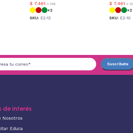
$
7.461
$
7.461
+ IVA
+ I
+2
+2
SKU:
E2-12
SKU:
E2-10
 de interés
e Nosotros
citar Educa