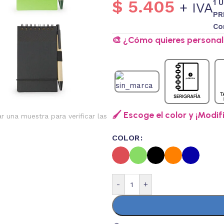
$
5.405
1 
+ IVA
PR
Co
🎨 ¿Cómo quieres personali
🖌️ Escoge el color y ¡Modif
ar una muestra para verificar las
COLOR
-
+