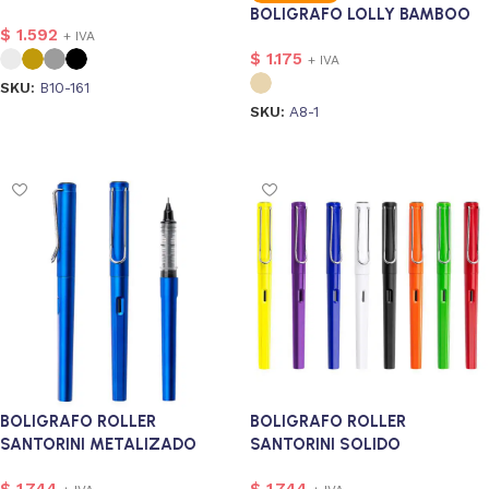
BOLIGRAFO LOLLY BAMBOO
$
1.592
+ IVA
$
1.175
+ IVA
SKU:
B10-161
SKU:
A8-1
Seleccionar opciones
onalizado
202
Seleccionar opciones
alizado
1
BOLIGRAFO ROLLER
BOLIGRAFO ROLLER
SANTORINI METALIZADO
SANTORINI SOLIDO
$
1.744
$
1.744