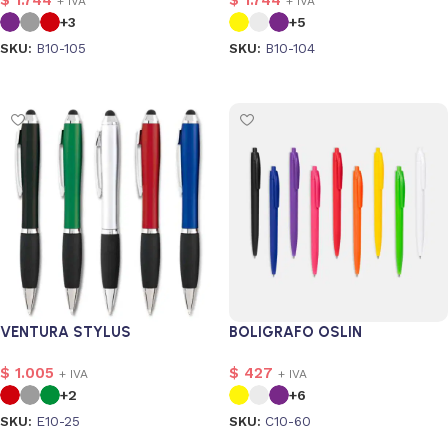
+ IVA
+ IVA
+3
+5
SKU:
B10-105
SKU:
B10-104
Seleccionar opciones
Seleccionar opciones
VENTURA STYLUS
BOLIGRAFO OSLIN
$
1.005
$
427
+ IVA
+ IVA
+2
+6
SKU:
E10-25
SKU:
C10-60
Seleccionar opciones
Seleccionar opciones