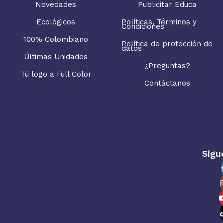
Novedades
Publicitar Educa
Ecológicos
Políticas, Términos y
Condiciones
100% Colombiano
Política de protección de
datos
Últimas Unidades
¿Preguntas?
Tú logo a Full Color
Contáctanos
Sígu