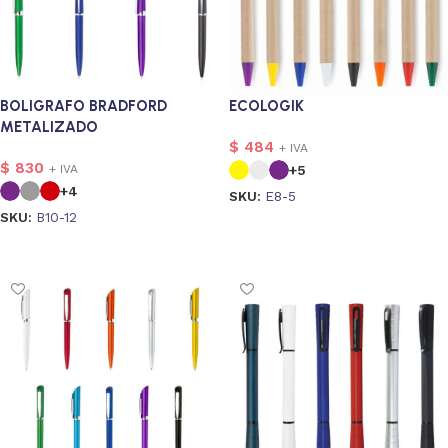
BOLIGRAFO BRADFORD
ECOLOGIK
METALIZADO
$
484
+ IVA
$
830
+5
+ IVA
+4
SKU:
E8-5
SKU:
B10-12
Seleccionar opciones
Seleccionar opciones