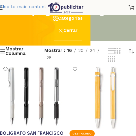
Tampografia_Boligrafo
Skip to main content
Categorías
Cerrar
Mostrar
Mostrar
16
20
24
Columna
28
BOLIGRAFO SAN FRANCISCO
DESTACADO