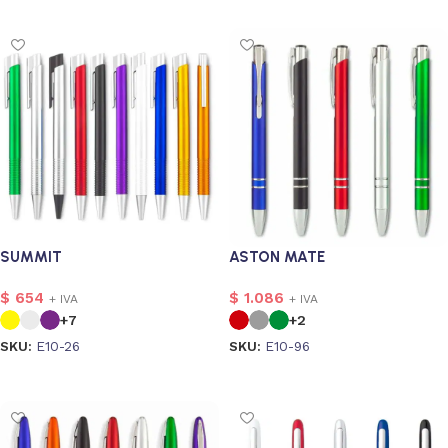
SUMMIT
ASTON MATE
$
654
$
1.086
+ IVA
+ IVA
+7
+2
SKU:
E10-26
SKU:
E10-96
Seleccionar opciones
Seleccionar opciones