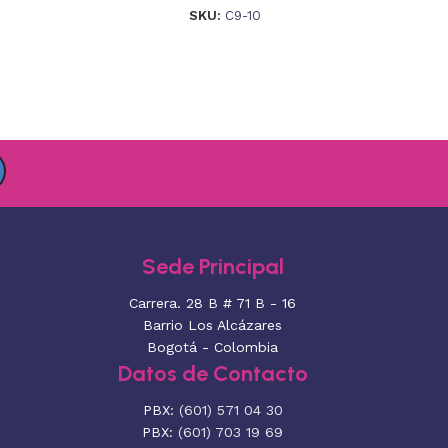
SKU:
C9-10
Sede Principal
Carrera. 28 B # 71 B - 16
Barrio Los Alcázares
Bogotá - Colombia
Datos de Contacto
PBX:
(601) 571 04 30
PBX:
(601) 703 19 69