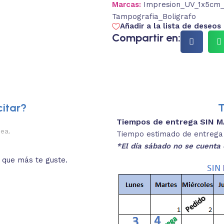
Marcas:
Impresion_UV_1x5cm_F
Tampografia_Boligrafo
Añadir a la lista de deseos
Compartir en:
itar?
T
Tiempos de entrega SIN 
2.
nea.
Descripciones brev
Tiempo estimado de entrega 4
*El día sábado no se cuenta 
o que más te guste.
Lee las especificaciones del
está