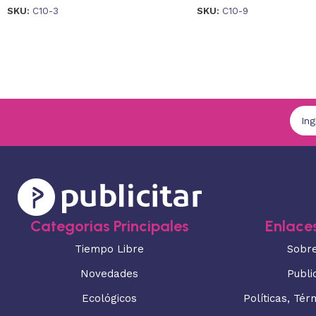
SKU:
C10-3
SKU:
C10-9
Categorias Principales
Enlaces
Tiempo Libre
Sobr
Novedades
Publi
Ecológicos
Políticas, Tér