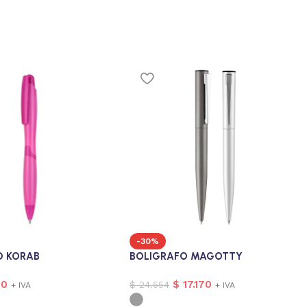
-30%
O KORAB
BOLIGRAFO MAGOTTY
30
$
17.170
$
24.554
+ IVA
+ IVA