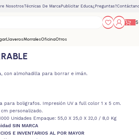
re Nosotros
Técnicas De Marca
Publicitar Educa
¿Preguntas?
Contáctan
$
gar
Llaveros
Morrales
Oficina
Otros
RABLE
, con almohadilla para borrar e imán.
 para boligrafos. Impresión UV a full color 1 x 5 cm.
5 cm personalizado.
000 Unidades Empaque: 55,0 X 25,0 X 32,0 / 8,0 Kg
nidad SIN MARCA
CIOS E INVENTARIOS AL POR MAYOR