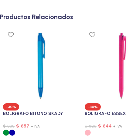
Productos Relacionados
-30%
-30%
BOLIGRAFO BITONO SKADY
BOLIGRAFO ESSEX
$
657
$
644
$
939
$
920
+ IVA
+ IVA