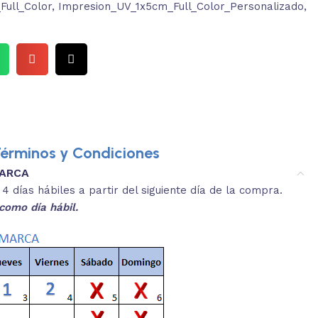
ull_Color
,
Impresion_UV_1x5cm_Full_Color_Personalizado
,
érminos y Condiciones
MARCA
3.
es y medidas aproximadas.
 días hábiles a partir del siguiente día de la compra.
REVISA
como día hábil.
 producto, que sean acordes a lo que
Selecciona el co
s buscando.