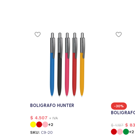
BOLIGRAFO HUNTER
-30%
BOLIGRAF
$
4.507
+ IVA
+2
$
8
$
1.187
+2
SKU:
C9-20