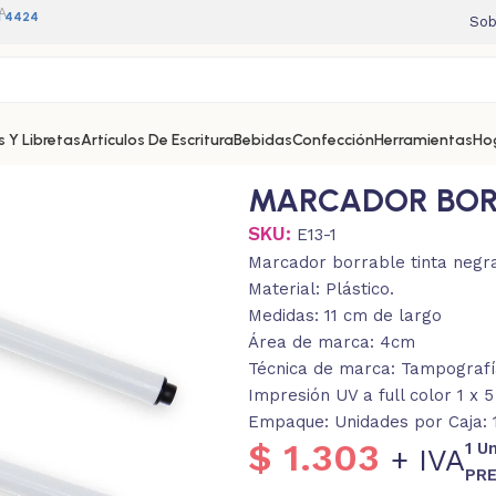
A
11 4424
Sob
 Y Libretas
Artículos De Escritura
Bebidas
Confección
Herramientas
Ho
MARCADOR BOR
SKU:
E13-1
Marcador borrable tinta negra
Material: Plástico.
Medidas: 11 cm de largo
Área de marca: 4cm
Técnica de marca: Tampografía
Impresión UV a full color 1 x 
Empaque: Unidades por Caja: 1
$
1.303
1 U
+ IVA
PRE