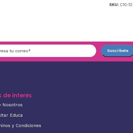
SKU:
C10-12
 de interés
e Nosotros
citar Educa
minos y Condiciones