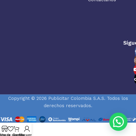
Sígu
Copyright © 2026 Publicitar Colombia S.A.S. Todos los
derechos reservados.
ista de deseos
Tienda
Carrito
Mi cuenta