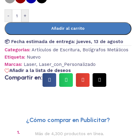
-
+
Añadir al carrito
📦 Fecha estimada de entrega:
jueves, 13 de agosto
Categorías:
Artículos de Escritura
,
Bolígrafos Metálicos
Etiqueta:
Nuevo
Marcas:
Laser
,
Laser_con_Personalizado
Añadir a la lista de deseos
Compartir en:
¿Cómo comprar en Publicitar?
1.
2.
Más de 4,300 productos en línea.
Des