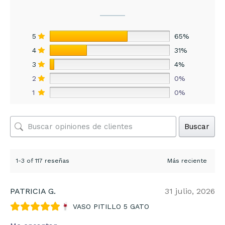
5
65%
4
31%
3
4%
2
0%
1
0%
Buscar
1-3 of 117 reseñas
PATRICIA G.
31 julio, 2026
VASO PITILLO 5 GATO