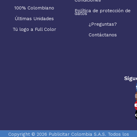
100% Colombiano
Política de protección de
datos
Últimas Unidades
¿Preguntas?
Tú logo a Full Color
Contáctanos
Sígu
Copyright © 2026 Publicitar Colombia S.A.S. Todos los