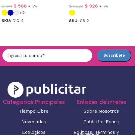
$
588
$
926
$
841
$
1.323
+ IVA
+ IVA
+2
SKU:
C10-4
SKU:
C8-2
Seleccionar opciones
Seleccionar opciones
Categorias Principales
Enlaces de interés
Tiempo Libre
Sobre Nosotros
Novedades
Publicitar Educa
Ecológicos
Políticas, Términos y
Condiciones